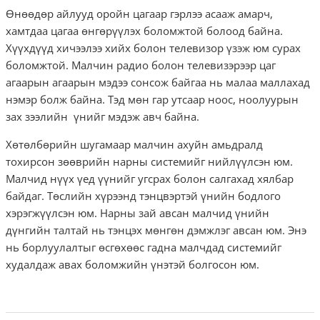
Өнөөдөр айлууд оройн цагаар гэрлээ асааж амарч,
хамтдаа цагаа өнгөрүүлэх боломжтой болоод байна.
Хүүхдүүд хичээлээ хийх болон телевизор үзэж юм сурах
боломжтой. Малчин радио болон телевизэрээр цаг
агаарын агаарын мэдээ сонсож байгаа нь малаа маллахад
нэмэр болж байна. Тэд мөн гар утсаар ноос, ноолуурын
зах зээлийн үнийг мэдэж авч байна.
Хөтөлбөрийн шугамаар малчин ахуйн амьдралд
тохирсон зөөврийн нарны системийг нийлүүлсэн юм.
Малчид нүүх үед үүнийг угсрах болон салгахад хялбар
байдаг. Төслийн хүрээнд тэнцвэртэй үнийн бодлого
хэрэгжүүлсэн юм. Нарны зай авсан малчид үнийн
дүнгийн талтай нь тэнцэх мөнгөн дэмжлэг авсан юм. Энэ
нь борлуулалтыг өсгөхөөс гадна малчдад системийг
худалдаж авах боломжийн үнэтэй болгосон юм.