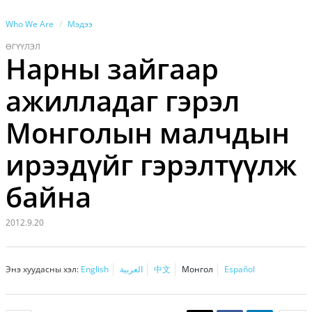
Who We Are
Мэдээ
ӨГҮҮЛЭЛ
Нарны зайгаар
ажилладаг гэрэл
Монголын малчдын
ирээдүйг гэрэлтүүлж
байна
2012.9.20
Энэ хуудасны хэл:
English
العربية
中文
Монгол
Español