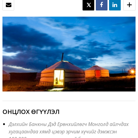
И-МЭЙЛ
TWEET
SHARE
SHARE
ОНЦЛОХ ӨГҮҮЛЭЛ
Дэлхийн Банкны Дэд Ерөнхийлөгч Монголд айлчдах
хугацаандаа хямд цэвэр эрчим хүчийг дэмжсэн