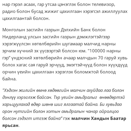
нар гэрэл асаах, гар утсаа цэнэглэх болон телевизор,
радио болон бусад жижиг цахилгаан хэрэгсэл ажиллуулах
цахилгаантай болсон.
Монголын засгийн газрын Дэлхийн Банк болон
Нидерланд улсын засгийн газрын дэмжлэгтэйгээр
хэрэгжүүлсэн хөтөлбөрийн шугамаар малчид нарны
эрчим хүчний эх үүсвэртэй болсон юм. "100000 нарны
гэр” үндэсний хөтөлбөрийн ачаар малчдын 70 гаруй хувь
болох хагас сая гаруй эрчүүд, эмэгтэйчүүд болон хүүхдүүд
орчин үеийн цахилгаан хэрэглэх боломжтой болоод
байна.
"Хэдхэн жилийн өмнө хөдөөгийн малчин ахуйдаа лаа болон
дэнлүү хэрэглэж байсан. Тэр үеийн амьдралыг өнөөдөртэй
харьцуулахад өдөр шөнө шиг ялгаатай байна. Би хувьдаа
орон нутгийн болон хотын амьдралын чанар ойролцоо
болсон гэдэгт итгэж байна”
гэж
малчин Хандын Баатар
ярьсан
.