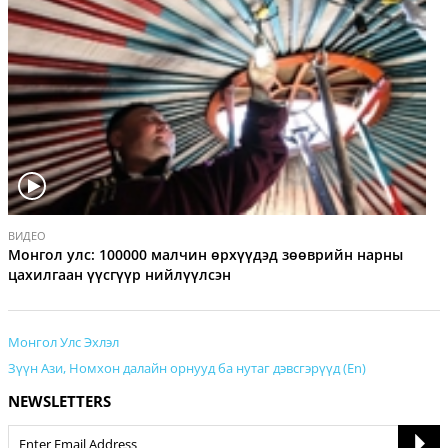
V
ВИДЕО
i
Монгол улс: 100000 малчин өрхүүдэд зөөврийн нарны
d
цахилгаан үүсгүүр нийлүүлсэн
e
o
Монгол Улс Эхлэл
Зүүн Ази, Номхон далайн орнууд ба нутаг дэвсгэрүүд (En)
NEWSLETTERS