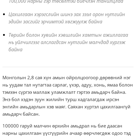
100,000 нарны гэр төсөлтэй биечлэн танилцлаа
Цахилгаан хэрэгслийн шинэ зах зээл орон нутгийн
эдийн засгийг эрчимтэй хөгжүүлж байна
Төрийн болон хувийн хэвшлийн хамтын ажиллагаа
нь үйлчилгээг алслагдсан нутгийн малчдад хүргэж
байна
Монголын 2,8 сая хүн амын ойролцоогоор дөрөвний нэг
нь уудам тал нутагтаа сарлаг, үхэр, адуу, хонь, ямаа болон
тэмээн сүргээ маллаж уламжлалт гэртээ амьдарч байна.
Энэ бол хэдэн зуун жилийн турш хадгалагдаж ирсэн
энгийн амьдарлын хэв маяг. Саяхан хүртэл цахилгаангүй
амьдарч байсан.
100000 гаруй малчин өрхийн амьдрал нь бие даасан
нарны цахилгаан үүсгүүрийн ачаар өөрчлөгдөж одоо тэд