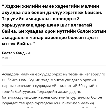
" Хэдхэн жилийн өмнө хөдөөгийн малчин
ахуйдаа лаа болон дэнлүү хэрэглэж байсан.
Тэр үеийн амьдралыг өнөөдөртэй
харьцуулахад өдөр шөнө шиг ялгаатай
байна. Би хувьдаа орон нутгийн болон хотын
амьдралын чанар ойролцоо болсон гэдэгт
итгэж байна. "
Баатар Хандын
малчин
Аслагдсан малчин өрхүүдэд хүрэх нь төслийн нэг зорилго
нь байсан юм. Үүний тулд Монгол улс даяар өрхийн
нарны системийн худалдаа үйлчилгээний 50 хувийн
төвийг байгуулсан. Тэдгээрийн ажилчдад нь
баталгаажуулагдсан нарны системийг сурталчлах болон
худалдах тал дээр сургагдсан юм. Ингэснээр малчид