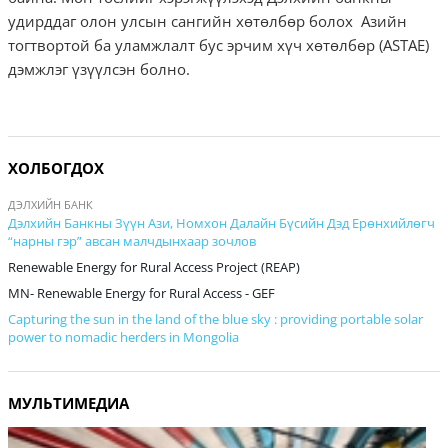
удирддаг олон улсын сангийн хөтөлбөр болох Азийн
тогтвортой ба уламжлалт бус эрчим хүч хөтөлбөр (ASTAE)
дэмжлэг үзүүлсэн болно.
ХОЛБОГДОХ
ДЭЛХИЙН БАНК
Дэлхийн Банкны Зүүн Ази, Номхон Далайн Бүсийн Дэд Ерөнхийлөгч
“нарны гэр” авсан малчдынхаар зочлов
Renewable Energy for Rural Access Project (REAP)
MN- Renewable Energy for Rural Access - GEF
Capturing the sun in the land of the blue sky : providing portable solar
power to nomadic herders in Mongolia
МУЛЬТИМЕДИА