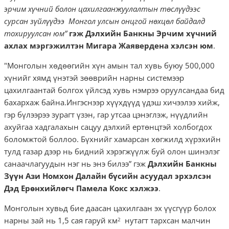
эрчим хүчний болон цахилгаанжуулалтын төслүүдээс
сурсан зүйлүүдээ Монгол улсын онцгой нөхцөл байдалд
тохируулсан юм”
гэж Дэлхийн Банкны Эрчим хүчний
ахлах мэргэжилтэн Мигара Жаявердена хэлсэн юм
.
"Монголын хөдөөгийн хүн амын тал хувь буюу 500,000
хүнийг хямд үнэтэй зөөврийн нарны системээр
цахилгаантай болгох үйлсэд хувь нэмрээ оруулсандаа бид
бахархаж байна.Ингэснээр хүүхдүүд үдэш хичээлээ хийж,
гэр бүлээрээ зурагт үзэн, гар утсаа цэнэглэж, нүүдлийн
ахуйгаа хадгалахын сацуу дэлхий ертөнцтэй холбогдох
боломжтой боллоо. Бүхнийг хамарсан хөгжилд хүрэхийн
тулд газар дээр нь бидний хэрэгжүүлж буй олон шинэлэг
санаачлагуудын нэг нь энэ билээ” гэж
Дэлхийн Банкны
Зүүн Ази Номхон Далайн бүсийн асуудал эрхэлсэн
Дэд Ерөнхийлөгч Памела Кокс хэлжээ
.
Монголын хувьд бие даасан цахилгаан эх үүсгүүр болох
нарны зай нь 1,5 сая гаруй км
нутагт тархсан малчин
2