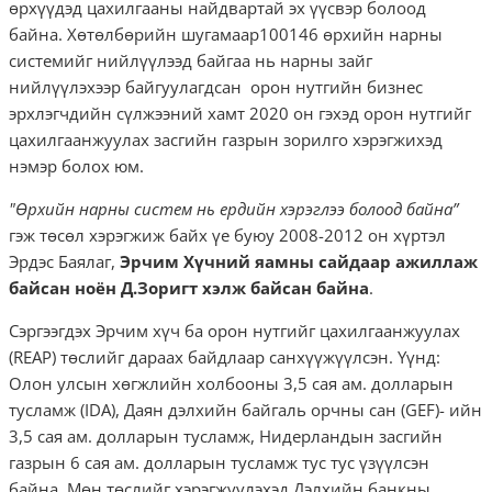
өрхүүдэд цахилгааны найдвартай эх үүсвэр болоод
байна. Хөтөлбөрийн шугамаар100146 өрхийн нарны
системийг нийлүүлээд байгаа нь нарны зайг
нийлүүлэхээр байгуулагдсан орон нутгийн бизнес
эрхлэгчдийн сүлжээний хамт 2020 он гэхэд орон нутгийг
цахилгаанжуулах засгийн газрын зорилго хэрэгжихэд
нэмэр болох юм.
"Өрхийн нарны систем нь ердийн хэрэглээ болоод байна”
гэж төсөл хэрэгжиж байх үе буюу 2008-2012 он хүртэл
Эрдэс Баялаг,
Эрчим Хүчний яамны сайдаар ажиллаж
байсан ноён Д.Зоригт хэлж байсан байна
.
Сэргээгдэх Эрчим хүч ба орон нутгийг цахилгаанжуулах
(REAP) төслийг дараах байдлаар санхүүжүүлсэн. Үүнд:
Олон улсын хөгжлийн холбооны 3,5 сая ам. долларын
тусламж (IDA), Даян дэлхийн байгаль орчны сан (GEF)- ийн
3,5 сая ам. долларын тусламж, Нидерландын засгийн
газрын 6 сая ам. долларын тусламж тус тус үзүүлсэн
байна. Мөн төслийг хэрэгжүүлэхэд Дэлхийн банкны