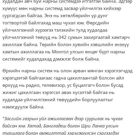
худалдан авч буй нарны системдээ итгэлтэй байна. Эдгээр
хүмүүс мөн нарны системд засвар үйлчилгээ хийхээр
сургагдсан байгаа. Энэ нь хөтөлбөрийн үр дүнг
тогтвортой байлгахад маш чухал юм. Өөрсдийн
үйлчилгээний хүрээгээ тэлэхийн тулд худалдаа
үйлчилгээний төвүүд нь 342 сумын захиргаатай хамтарч
ажиллаж байна. Төрийн болон хувийн хэвшлийн энэхүү
хамтын ажиллагаа нь Монгол улсын өнцөг бүрт нарны
системийг худалдахад дэмжлэг болж байна.
Өрхийн нарны систем нь олон арван мянган хэрэглэгчдэд
хэрэгцээтэй байгаагаас гадна цахилгаантай болсон айл
өрхүүд нь радио, телевизор, ус буцалгагч болон бусад
жижиг цахилгаан хэрэгсэл авах хүсэлтэй байгаа нь
худалдаа үйлчилгээний төвүүдийн борлуулалтыг
нэмэгдүүлж байна.
"Засгийн газрын үйл ажиллагаан дээр суурилах нь чухал
байсан юм. Хятад, Бангладеш болон Шри Ланка улсын
туршлага болон амжилттай хэрэгжүүлсэн сэргээгдэх