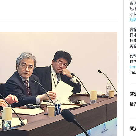
富
地
ヶ
地
言語
日
日
英
お
世
ko
TEL
関
世
関