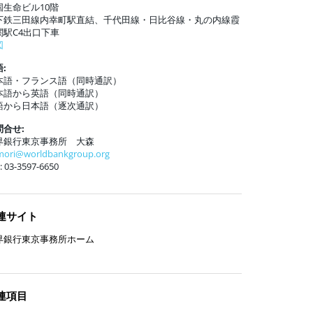
国生命ビル10階
下鉄三田線内幸町駅直結、千代田線・日比谷線・丸の内線霞
関駅C4出口下車
図
:
本語・フランス語（同時通訳）
本語から英語（同時通訳）
語から日本語（逐次通訳）
問合せ:
界銀行東京事務所 大森
mori@worldbankgroup.org
: 03-3597-6650
連サイト
界銀行東京事務所ホーム
連項目