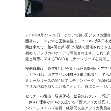
2016年8月27～28日、ケニアで第6回アフリカ開発会
開発をテーマとする国際会議で、1993年以降日本
回は東京で、第4回と第5回は横浜で開催されてきま
初めてアフリカのケニアで開催されます。これに向け
題と展望に関するTICADセミナーシリーズを開催
安倍首相は、昨年9月に開催された第3回日・アフ
ナカラ回廊、西アフリカ地域を3重点地域として広域
ミナーシリーズの第1回ではモザンビーク、第5回
フリカ地域を取り上げることとし、特にコートジボ
セミナーの冒頭、塚越保祐・世界銀行グループ駐日
（JICA）理事がJICAが支援する「西アフリカ成
パワーシステムズ会長・経済同友会アフリカ委員会委