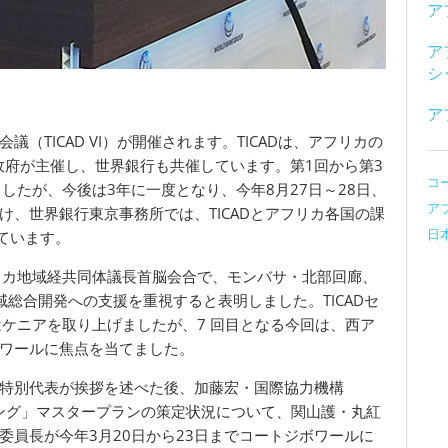
ア
ア
シ
ア
議（TICAD VI）が開催されます。TICADは、アフリカの
政府が主催し、世界銀行も共催しています。第1回から第3
コー
したが、今後は3年に一度となり、今年8月27日～28日、
アフ
、世界銀行東京事務所では、TICADとアフリカ各国の課
日
しています。
リカ地域経共同体議長首脳会合で、モンバサ・北部回廊、
総合開発への支援を重視すると表明しました。TICADセ
はケニアを取り上げましたが、7 回目となる今回は、西ア
ワールに焦点を当てました。
特別代表が挨拶を述べた後、加藤宏・国際協力機構
長リング」マスタープランの策定状況について、関山護・丸紅
員長が今年3月20日から23日までコートジボワールに