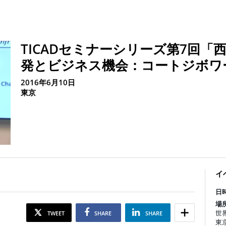
TICADセミナーシリーズ第7回
発とビジネス機会：コートジボワ
2016年6月10日
東京
イ
日時
場所
世
TWEET
SHARE
SHARE
東