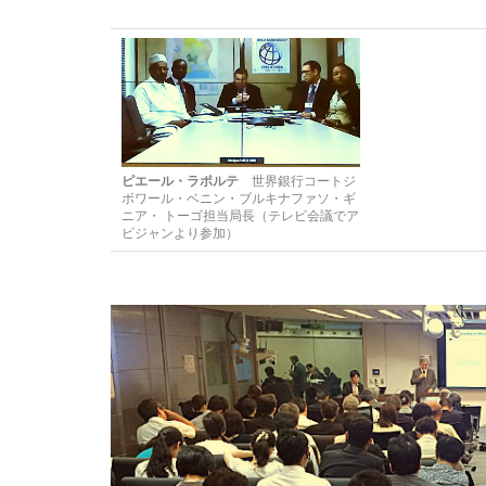
ピエール・ラポルテ
世界銀行コートジ
ボワール・ベニン・ブルキナファソ・ギ
ニア・ トーゴ担当局長（テレビ会議でア
ビジャンより参加）