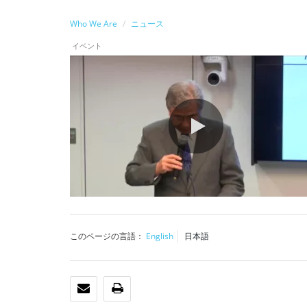
Who We Are
ニュース
イベント
0:00 / 90:54
このページの言語：
English
日本語
Eメール
印刷