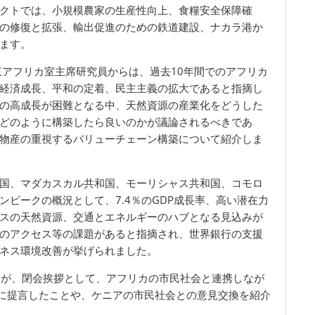
クトでは、小規模農家の生産性向上、食糧安全保障確
の修復と拡張、輸出促進のための鉄道建設、ナカラ港か
ます。
東アフリカ室主席研究員からは、過去10年間でのアフリカ
経済成長、平和の定着、民主主義の拡大であると指摘し
の高成長が困難となる中、天然資源の産業化をどうした
どのように構築したら良いのかが議論されるべきであ
物産の重視するバリューチェーン構築について紹介しま
国、マダカスカル共和国、モーリシャス共和国、コモロ
ビークの概況として、7.4％のGDP成長率、高い潜在力
スの天然資源、交通とエネルギーのハブとなる見込みが
のアクセス等の課題があると指摘され、世界銀行の支援
ネス環境改善が挙げられました。
 世話人が、閉会挨拶として、アフリカの市民社会と連携しなが
者に提言したことや、ケニアの市民社会との意見交換を紹介