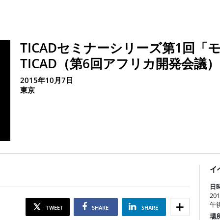
TICADセミナーシリーズ第1回「
TICAD（第6回アフリカ開発会議
2015年10月7日
東京
イ
日時
20
午
TWEET
SHARE
SHARE
場所