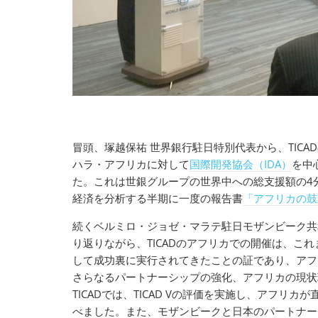
冒頭、塚越保祐 世界銀行駐日特別代表から、TICA
ハラ・アフリカに対して
国際開発協会（IDA）
を中
た。これは世銀グループの世界中への総支援額の4
経済を分析する半期に一度の報告書
「アフリカの鼓
続くベルミロ・ジョゼ・マラテ駐日モザンビーク共和
り返りながら、TICADのアフリカでの開催は、これ
して成功裏に実行されてきたことの証であり、アフ
さらなるパートナーシップの強化、アフリカの現状
TICADでは、TICAD Vの評価を実施し、アフ
べました。また、モザンビークと日本のパートナー