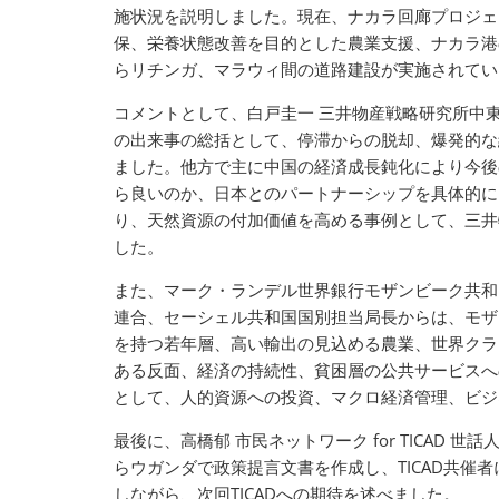
施状況を説明しました。現在、ナカラ回廊プロジェ
保、栄養状態改善を目的とした農業支援、ナカラ港
らリチンガ、マラウィ間の道路建設が実施されてい
コメントとして、白戸圭一 三井物産戦略研究所中
の出来事の総括として、停滞からの脱却、爆発的な
ました。他方で主に中国の経済成長鈍化により今後
ら良いのか、日本とのパートナーシップを具体的に
り、天然資源の付加価値を高める事例として、三井
した。
また、マーク・ランデル世界銀行モザンビーク共和
連合、セーシェル共和国国別担当局長からは、モザン
を持つ若年層、高い輸出の見込める農業、世界クラ
ある反面、経済の持続性、貧困層の公共サービスへ
として、人的資源への投資、マクロ経済管理、ビジ
最後に、高橋郁 市民ネットワーク for TICAD
らウガンダで政策提言文書を作成し、TICAD共催
しながら、次回TICADへの期待を述べました。