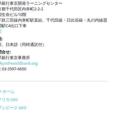
界銀行東京開発ラーニングセンター
京都千代田区内幸町2-2-2
国生命ビル10階
下鉄三田線内幸町駅直結、千代田線・日比谷線・丸の内線霞
関駅C4出口下車
図
:
語、日本語（同時通訳付）
問合せ:
界銀行東京事務所
okyo@worldbank.org
: 03-3597-6650
本 ホーム
リカ (en)
ンビーク (en)