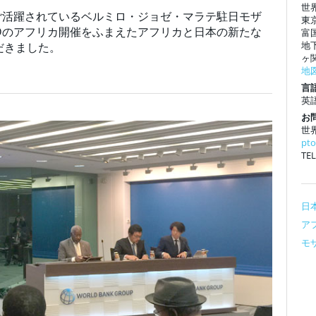
世
てご活躍されているベルミロ・ジョゼ・マラテ駐日モザ
東
ADのアフリカ開催をふまえたアフリカと日本の新たな
富
地
だきました。
ヶ
地
言語
英
お
世
pt
TEL
日
アフ
モザ