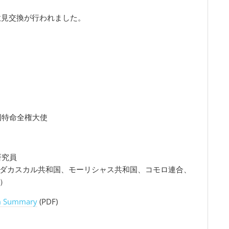
意見交換が行われました。
和国特命全権大使
研究員
ダカスカル共和国、モーリシャス共和国、コモロ連合、
）
m Summary
(PDF)