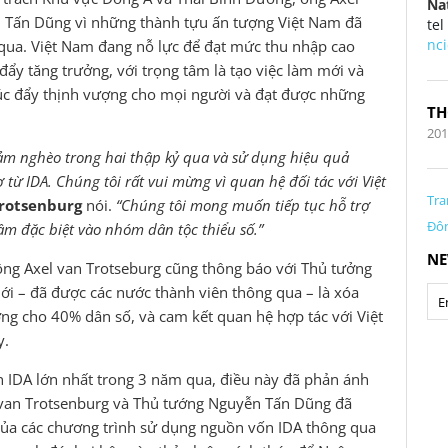
Nat
 Tấn Dũng vì những thành tựu ấn tượng Việt Nam đã
tel
nc
 qua. Việt Nam đang nỗ lực để đạt mức thu nhập cao
 đẩy tăng trưởng, với trọng tâm là tạo việc làm mới và
húc đẩy thịnh vượng cho mọi người và đạt được những
TH
20
giảm nghèo trong hai thập kỷ qua và sử dụng hiệu quả
 từ IDA. Chúng tôi rất vui mừng vì quan hệ đối tác với Việt
Tra
rotsenburg
nói.
“Chúng tôi mong muốn tiếp tục hỗ trợ
Đôn
âm đặc biệt vào nhóm dân tộc thiểu số.”
NE
ng Axel van Trotseburg cũng thông báo với Thủ tưởng
i – đã được các nước thành viên thông qua – là xóa
ng cho 40% dân số, và cam kết quan hệ hợp tác với Việt
y.
 IDA lớn nhất trong 3 năm qua, điều này đã phản ánh
g van Trotsenburg và Thủ tướng Nguyễn Tấn Dũng đã
của các chương trình sử dụng nguồn vốn IDA thông qua