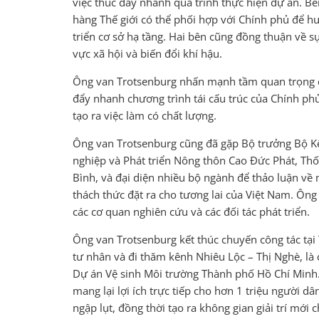
việc thúc đẩy nhanh quá trình thực hiện dự án. B
hàng Thế giới có thể phối hợp với Chính phủ để h
triển cơ sở hạ tầng. Hai bên cũng đồng thuận về sự 
vực xã hội và biến đổi khí hậu.
Ông van Trotsenburg nhấn mạnh tầm quan trọng củ
đẩy nhanh chương trình tái cấu trúc của Chính ph
tạo ra việc làm có chất lượng.
Ông van Trotsenburg cũng đã gặp Bộ trưởng Bộ K
nghiệp và Phát triển Nông thôn Cao Đức Phát, T
Bình, và đại diện nhiều bộ ngành để thảo luận về m
thách thức đặt ra cho tương lai của Việt Nam. Ông
các cơ quan nghiên cứu và các đối tác phát triển.
Ông van Trotsenburg kết thúc chuyến công tác tại
tư nhân và đi thăm kênh Nhiêu Lộc – Thị Nghè, là
Dự án Vệ sinh Môi trường Thành phố Hồ Chí Minh. 
mang lại lợi ích trực tiếp cho hơn 1 triệu người d
ngập lụt, đồng thời tạo ra không gian giải trí mới 