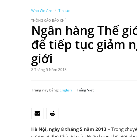
Who We Are
Tin tức
THÔNG CÁO BÁO CHÍ
Ngân hàng Thế giớ
để tiếp tục giảm 
giới
8 Tháng 5 Năm 2013
Trang này bằng:
English
Tiếng Việt
EMAIL
IN
Hà Nội, ngày 8 tháng 5 năm 2013 –
Trong chuyế
cương vị Phó Chủ tịch của Ngân hàng Thế giới phụ