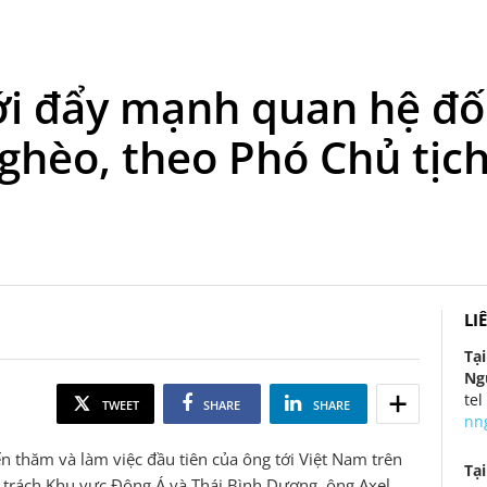
i đẩy mạnh quan hệ đối
nghèo, theo Phó Chủ tị
LI
Tạ
Ng
tel
TWEET
SHARE
SHARE
nn
n thăm và làm việc đầu tiên của ông tới Việt Nam trên
Tạ
 trách Khu vực Đông Á và Thái Bình Dương, ông Axel