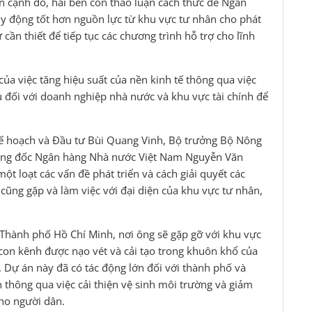
ên cạnh đó, hai bên còn thảo luận cách thức để Ngân
uy động tốt hơn nguồn lực từ khu vực tư nhân cho phát
cần thiết để tiếp tục các chương trình hỗ trợ cho lĩnh
a việc tăng hiệu suất của nền kinh tế thông qua việc
ủ đối với doanh nghiệp nhà nước và khu vực tài chính để
ế hoạch và Đầu tư Bùi Quang Vinh, Bộ trưởng Bộ Nông
hống đốc Ngân hàng Nhà nước Việt Nam Nguyễn Văn
ột loạt các vấn đề phát triển và cách giải quyết các
 cũng gặp và làm việc với đại diện của khu vực tư nhân,
 Thành phố Hồ Chí Minh, nơi ông sẽ gặp gỡ với khu vực
 con kênh được nạo vét và cải tạo trong khuôn khổ của
Dự án này đã có tác động lớn đối với thành phố và
ân thông qua việc cải thiện vệ sinh môi trường và giảm
cho người dân.