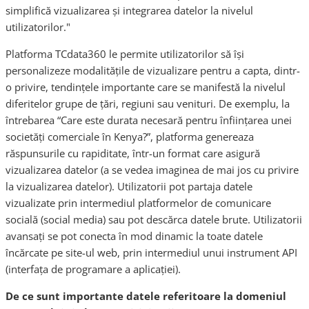
simplifică vizualizarea și integrarea datelor la nivelul
utilizatorilor."
Platforma TCdata360 le permite utilizatorilor să își
personalizeze modalitățile de vizualizare pentru a capta, dintr-
o privire, tendințele importante care se manifestă la nivelul
diferitelor grupe de țări, regiuni sau venituri. De exemplu, la
întrebarea “Care este durata necesară pentru înființarea unei
societăți comerciale în Kenya?”, platforma genereaza
răspunsurile cu rapiditate, într-un format care asigură
vizualizarea datelor (a se vedea imaginea de mai jos cu privire
la vizualizarea datelor). Utilizatorii pot partaja datele
vizualizate prin intermediul platformelor de comunicare
socială (social media) sau pot descărca datele brute. Utilizatorii
avansați se pot conecta în mod dinamic la toate datele
încărcate pe site-ul web, prin intermediul unui instrument API
(interfața de programare a aplicației).
De ce sunt importante datele referitoare la domeniul