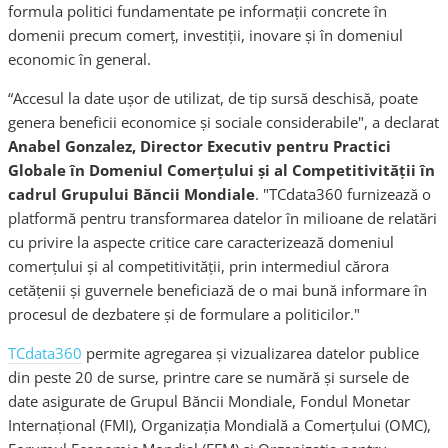
formula politici fundamentate pe informații concrete în
domenii precum comerț, investiții, inovare și în domeniul
economic în general.
“Accesul la date ușor de utilizat, de tip sursă deschisă, poate
genera beneficii economice și sociale considerabile", a declarat
Anabel Gonzalez, Director Executiv pentru Practici
Globale în Domeniul Comerțului și al Competitivității în
cadrul Grupului Băncii Mondiale
. "TCdata360 furnizează o
platformă pentru transformarea datelor în milioane de relatări
cu privire la aspecte critice care caracterizează domeniul
comerțului și al competitivității, prin intermediul cărora
cetățenii și guvernele beneficiază de o mai bună informare în
procesul de dezbatere și de formulare a politicilor."
TCdata360
permite agregarea și vizualizarea datelor publice
din peste 20 de surse, printre care se numără și sursele de
date asigurate de Grupul Băncii Mondiale, Fondul Monetar
Internațional (FMI), Organizația Mondială a Comerțului (OMC),