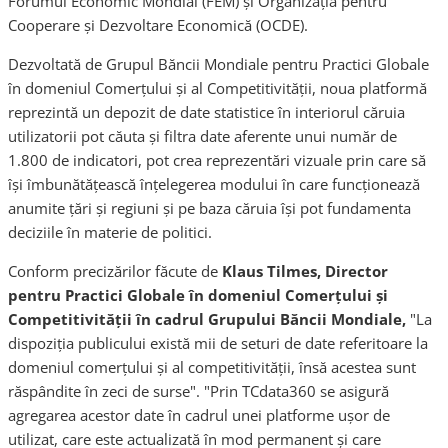
Forumul Economic Mondial (FEM) și Organizația pentru
Cooperare și Dezvoltare Economică (OCDE).
Dezvoltată de Grupul Băncii Mondiale pentru Practici Globale
în domeniul Comerțului și al Competitivității, noua platformă
reprezintă un depozit de date statistice în interiorul căruia
utilizatorii pot căuta și filtra date aferente unui număr de
1.800 de indicatori, pot crea reprezentări vizuale prin care să
își îmbunătățească înțelegerea modului în care funcționează
anumite țări și regiuni și pe baza căruia își pot fundamenta
deciziile în materie de politici.
Conform precizărilor făcute de
Klaus Tilmes, Director
pentru Practici Globale în domeniul Comerțului și
Competitivității în cadrul Grupului Băncii Mondiale,
"La
dispoziția publicului există mii de seturi de date referitoare la
domeniul comerțului și al competitivității, însă acestea sunt
răspândite în zeci de surse". "Prin TCdata360 se asigură
agregarea acestor date în cadrul unei platforme ușor de
utilizat, care este actualizată în mod permanent și care