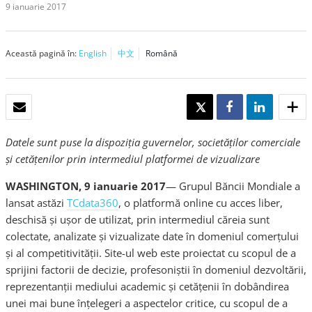
9 ianuarie 2017
Această pagină în:
English
中文
Română
E-MAIL
TWEET
SHARE
SHARE
Datele sunt puse la dispoziția guvernelor, societăților comerciale
și cetățenilor prin intermediul platformei de vizualizare
WASHINGTON, 9 ianuarie 2017
— Grupul Băncii Mondiale a
lansat astăzi
TCdata360
, o platformă online cu acces liber,
deschisă și ușor de utilizat, prin intermediul căreia sunt
colectate, analizate și vizualizate date în domeniul comerțului
și al competitivității. Site-ul web este proiectat cu scopul de a
sprijini factorii de decizie, profesoniștii în domeniul dezvoltării,
reprezentanții mediului academic și cetățenii în dobândirea
unei mai bune înțelegeri a aspectelor critice, cu scopul de a