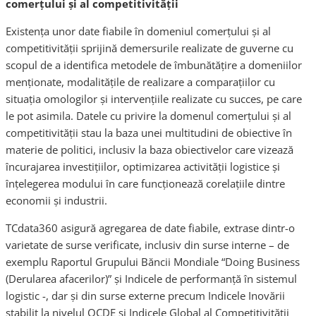
comerțului și al competitivității
Existența unor date fiabile în domeniul comerțului și al
competitivității sprijină demersurile realizate de guverne cu
scopul de a identifica metodele de îmbunătățire a domeniilor
menționate, modalitățile de realizare a comparațiilor cu
situația omologilor și intervențiile realizate cu succes, pe care
le pot asimila. Datele cu privire la domenul comerțului și al
competitivității stau la baza unei multitudini de obiective în
materie de politici, inclusiv la baza obiectivelor care vizează
încurajarea investițiilor, optimizarea activității logistice și
înțelegerea modului în care funcționează corelațiile dintre
economii și industrii.
TCdata360 asigură agregarea de date fiabile, extrase dintr-o
varietate de surse verificate, inclusiv din surse interne – de
exemplu Raportul Grupului Băncii Mondiale “Doing Business
(Derularea afacerilor)” și Indicele de performanță în sistemul
logistic -, dar și din surse externe precum Indicele Inovării
stabilit la nivelul OCDE și Indicele Global al Competitivității