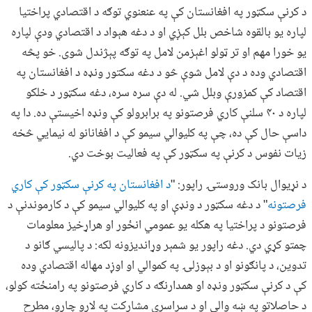
د کرنې سکټور په افغانستان کې په عنعنوي توګه د اقتصادي پراختیا
لپاره یو بالقوه شاخص بلل کېږي او د دغه هېواد د اقتصادي ودې لپاره
یو خورا مهم او تر ټولو اغېزمن لامل په توګه پېژندل شوی. خو پڅه
اقتصادي وده د دې لامل شوې څو د دغه سکتور ونډه د افغانستان په
اقتصاد کې کمزورې وبلل شي. له دې سره سره، دغه سکټور د خلکو
لپاره د ۴۰ سلنې کاري فرصتونو په برابرولو کې ونډه اخیستې ده. دا په
داسې حال کې ده، چې په کلیوالي سیمو کې د افغانانو له نیمایي څخه
زیات نفوس د کرنې په سکټور کې په فعالیت بوخت دي.
د نړیوال بانک وروستۍ راپور: "
د افغانستان په کرنې سکټور کې کاري
فرصتونه
" د دغه سکټور د ونډې او په کلیوالي سیمو کې د کارموندنې د
فرصتونو د پراختیا په هکله یو عمومي انځور او هراړخیز معلومات
چمتو کړي دي. دغه راپور یو شمېر وړاندیزونه لکه: د پالیسي ګانو د
تدوین، د پانګونو او د بېوزلۍ په کموالي او اوږد مهاله اقتصادي وده
کې د کرنې سکټور ونډه او همدارنګه د کاري فرصتونو په رامنځته کولو،
د حاصلاتو په ښه والي او د سراسري مشارکت په لارو چارو، مطرح