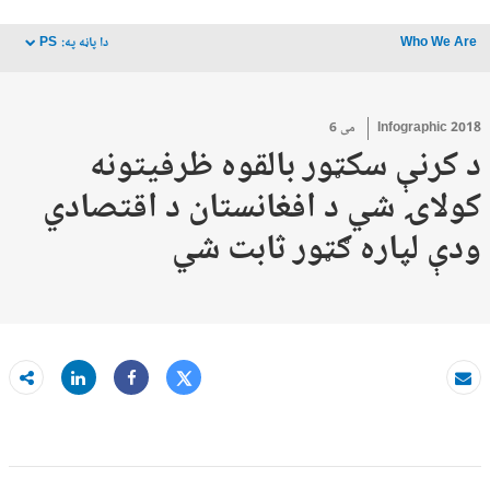
Who We Are
دا پاڼه په:
PS
dropdown
2018 می 6
Infographic
د کرنې سکټور بالقوه ظرفیتونه
کولاۍ شي د افغانستان د اقتصادي
ودې لپاره ګټور ثابت شي
Tweet
Share
بریښنا لیک
Share