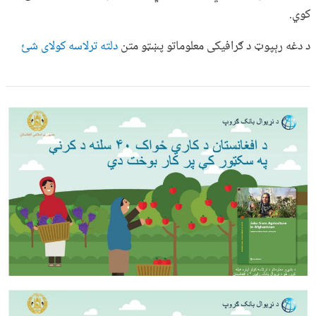
کوي.
د دغه رېپوټ د ګرافیکی معلوماتو پښټو متن
دلته ترلاسه کولای شئ