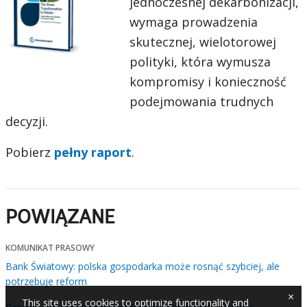
jednoczesnej dekarbonizacji,
wymaga prowadzenia
skutecznej, wielotorowej
polityki, która wymusza
kompromisy i konieczność
podejmowania trudnych
decyzji.
Pobierz
pełny raport
.
POWIĄZANE
KOMUNIKAT PRASOWY
Bank Światowy: polska gospodarka może rosnąć szybciej, ale
potrzebuje reform
×
This site uses cookies to optimize functionality and