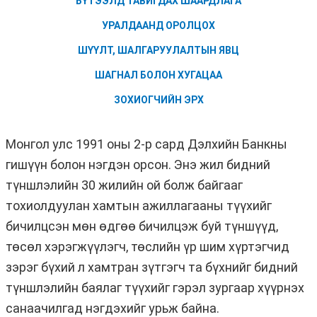
БҮТЭЭЛД ТАВИГДАХ ШААРДЛАГА
УРАЛДААНД ОРОЛЦОХ
ШҮҮЛТ, ШАЛГАРУУЛАЛТЫН ЯВЦ
ШАГНАЛ БОЛОН ХУГАЦАА
ЗОХИОГЧИЙН ЭРХ
Монгол улс 1991 оны 2-р сард Дэлхийн Банкны
гишүүн болон нэгдэн орсон. Энэ жил бидний
түншлэлийн 30 жилийн ой болж байгааг
тохиолдуулан хамтын ажиллагааны түүхийг
бичилцсэн мөн өдгөө бичилцэж буй түншүүд,
төсөл хэрэгжүүлэгч, төслийн үр шим хүртэгчид
зэрэг бүхий л хамтран зүтгэгч та бүхнийг бидний
түншлэлийн баялаг түүхийг гэрэл зургаар хүүрнэх
санаачилгад нэгдэхийг урьж байна.