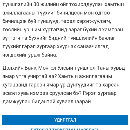
түншлэлийн 30 жилийн ойг тохиолдуулан хамтын
ажиллагааны түүхийг бичилцсэн мөн өдгөө
бичилцэж буй түншүүд, төсөл хэрэгжүүлэгч,
төслийн үр шим хүртэгчид зэрэг бүхий л хамтран
зүтгэгч та бүхнийг бидний түншлэлийн баялаг
түүхийг гэрэл зургаар хүүрнэх санаачилгад
нэгдэхийг урьж байна.
Дэлхийн Банк, Монгол Улсын түншлэл Таны хувьд
ямар утга учиртай вэ? Хамтын ажиллагааны
хугацаанд гарсан ямар үр дүнгүүдийг та харсан
эсвэл хувь нэмрээ оруулсан бэ? Гэрэл зургаар
дамжуулан бидэнтэй хуваалцаарай.
УДИРТГАЛ