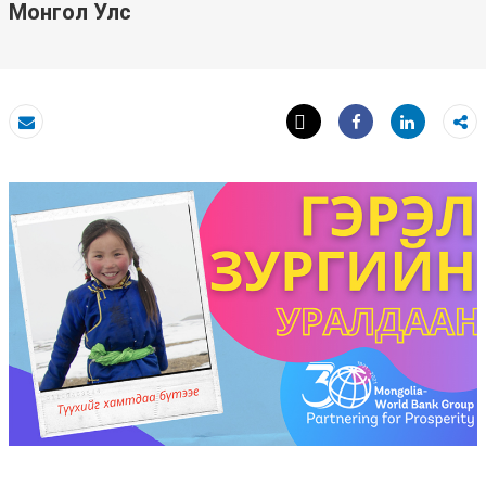
Монгол Улс
Tweet
Share
И-мэйл
Share