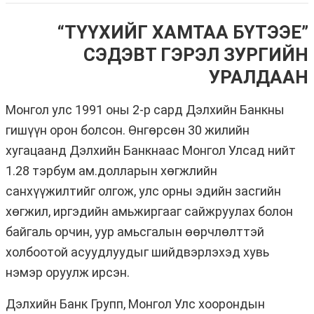
“ТҮҮХИЙГ ХАМТАА БҮТЭЭЕ”
СЭДЭВТ ГЭРЭЛ ЗУРГИЙН
УРАЛДААН
Монгол улс 1991 оны 2-р сард Дэлхийн Банкны
гишүүн орон болсон. Өнгөрсөн 30 жилийн
хугацаанд Дэлхийн Банкнаас Монгол Улсад нийт
1.28 тэрбум ам.долларын хөгжлийн
санхүүжилтийг олгож, улс орны эдийн засгийн
хөгжил, иргэдийн амьжиргааг сайжруулах болон
байгаль орчин, уур амьсгалын өөрчлөлттэй
холбоотой асуудлуудыг шийдвэрлэхэд хувь
нэмэр оруулж ирсэн.
Дэлхийн Банк Групп, Монгол Улс хоорондын