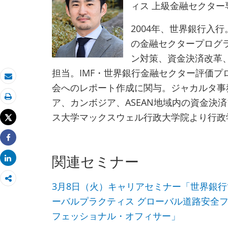
ィス 上級金融セクタ
2004年、世界銀行入
の金融セクタープログ
ン対策、資金決済改革
担当。IMF・世界銀行金融セクター評価プ
Eメール
会へのレポート作成に関与。ジャカルタ事
ア、カンボジア、ASEAN地域内の資金決
印刷
ス大学マックスウェル行政大学院より行政
Tweet
Share
Share
関連セミナー
3月8日（火）キャリアセミナー「世界銀
ーバルプラクティス グローバル道路安全フ
フェッショナル・オフィサー」