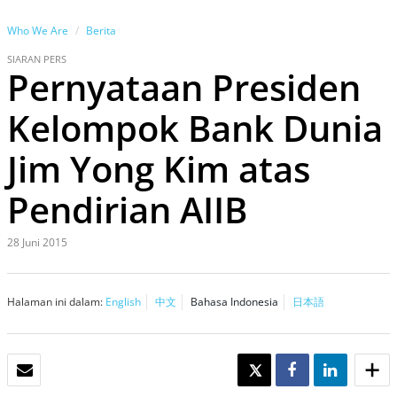
Who We Are
Berita
SIARAN PERS
Pernyataan Presiden
Kelompok Bank Dunia
Jim Yong Kim atas
Pendirian AIIB
28 Juni 2015
Halaman ini dalam:
English
中文
Bahasa Indonesia
日本語
EMAIL
TWEET
SHARE
SHARE