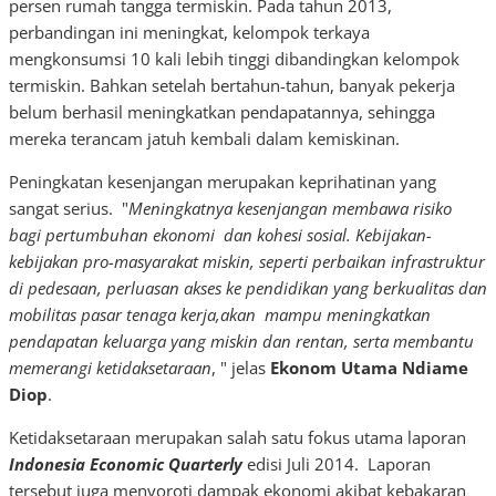
persen rumah tangga termiskin. Pada tahun 2013,
perbandingan ini meningkat, kelompok terkaya
mengkonsumsi 10 kali lebih tinggi dibandingkan kelompok
termiskin. Bahkan setelah bertahun-tahun, banyak pekerja
belum berhasil meningkatkan pendapatannya, sehingga
mereka terancam jatuh kembali dalam kemiskinan.
Peningkatan kesenjangan merupakan keprihatinan yang
sangat serius. "
Meningkatnya kesenjangan membawa risiko
bagi pertumbuhan ekonomi dan kohesi sosial. Kebijakan-
kebijakan pro-masyarakat miskin, seperti perbaikan infrastruktur
di pedesaan,
perluasan akses ke pendidikan yang berkualitas dan
mobilitas pasar tenaga kerja,akan mampu meningkatkan
pendapatan keluarga yang miskin dan rentan, serta membantu
memerangi ketidaksetaraan
, " jelas
Ekonom Utama Ndiame
Diop
.
Ketidaksetaraan merupakan salah satu fokus utama laporan
Indonesia Economic Quarterly
edisi Juli 2014. Laporan
tersebut juga menyoroti dampak ekonomi akibat kebakaran