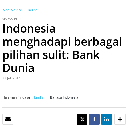
Who We Are
Berita
SIARAN PERS
Indonesia
menghadapi berbagai
pilihan sulit: Bank
Dunia
22 Juli 2014
Halaman ini dalam:
English
Bahasa Indonesia
EMAIL
TWEET
SHARE
SHARE