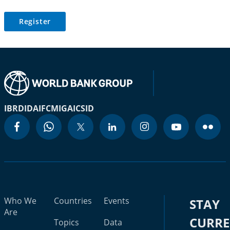
Register
IBRD
IDA
IFC
MIGA
ICSID
Who We
Countries
Events
STAY
Are
CURR
Topics
Data