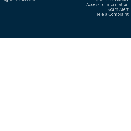
Access to Information
Scam Alert
File a Complaint