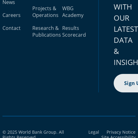
News
WITH
Projects &
WBG
Careers
Operations
Academy
OUR
LATES
Contact
Research &
Results
Publications
Scorecard
DATA
&
INSIG
Sign 
© 2025 World Bank Group. All
Legal
Privacy Notice
Rights Reserved.
Site Accessibility