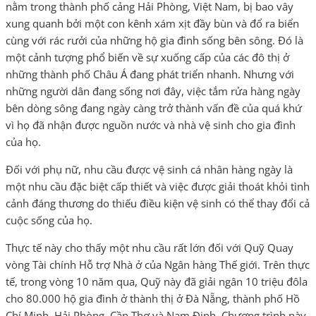
nằm trong thành phố cảng Hải Phòng, Việt Nam, bị bao vây
xung quanh bởi một con kênh xám xịt đầy bùn và đổ ra biển
cùng với rác rưởi của những hộ gia đình sống bên sông. Đó là
một cảnh tượng phổ biến về sự xuống cấp của các đô thị ở
những thành phố Châu Á đang phát triển nhanh. Nhưng với
những người dân đang sống nơi đây, việc tắm rửa hàng ngày
bên dòng sông đang ngày càng trở thành vấn đề của quá khứ
vì họ đã nhận được nguồn nước và nhà vệ sinh cho gia đình
của họ.
Đối với phụ nữ, nhu cầu được vệ sinh cá nhân hàng ngày là
một nhu cầu đặc biệt cấp thiết và việc được giải thoát khỏi tình
cảnh đáng thương do thiếu điều kiện vệ sinh có thể thay đổi cả
cuộc sống của họ.
Thực tế này cho thấy một nhu cầu rất lớn đối với Quỹ Quay
vòng Tài chính Hỗ trợ Nhà ở của Ngân hàng Thế giới. Trên thực
tế, trong vòng 10 năm qua, Quỹ này đã giải ngân 10 triệu đôla
cho 80.000 hộ gia đình ở thành thị ở Đà Nẵng, thành phố Hồ
Chí Minh, Hải Phòng, Cần Thơ và Nam Định. Chương trình này