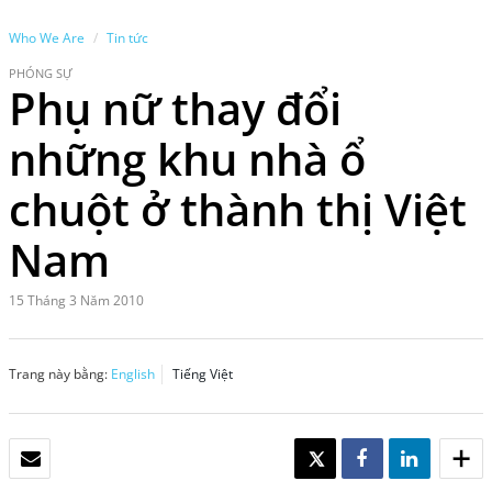
Who We Are
Tin tức
PHÓNG SỰ
Phụ nữ thay đổi
những khu nhà ổ
chuột ở thành thị Việt
Nam
15 Tháng 3 Năm 2010
Trang này bằng:
English
Tiếng Việt
EMAIL
TWEET
SHARE
SHARE