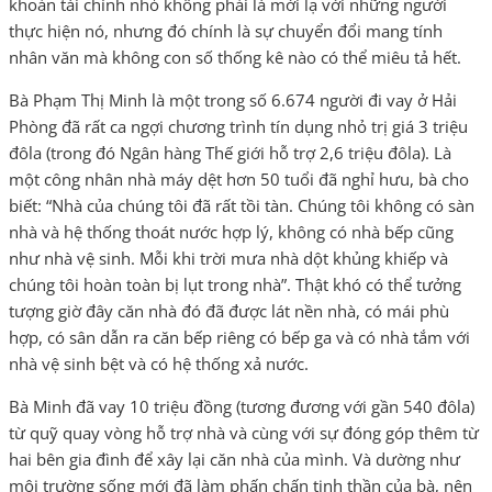
khoản tài chính nhỏ không phải là mới lạ với những người
thực hiện nó, nhưng đó chính là sự chuyển đổi mang tính
nhân văn mà không con số thống kê nào có thể miêu tả hết.
Bà Phạm Thị Minh là một trong số 6.674 người đi vay ở Hải
Phòng đã rất ca ngợi chương trình tín dụng nhỏ trị giá 3 triệu
đôla (trong đó Ngân hàng Thế giới hỗ trợ 2,6 triệu đôla). Là
một công nhân nhà máy dệt hơn 50 tuổi đã nghỉ hưu, bà cho
biết: “Nhà của chúng tôi đã rất tồi tàn. Chúng tôi không có sàn
nhà và hệ thống thoát nước hợp lý, không có nhà bếp cũng
như nhà vệ sinh. Mỗi khi trời mưa nhà dột khủng khiếp và
chúng tôi hoàn toàn bị lụt trong nhà”. Thật khó có thể tưởng
tượng giờ đây căn nhà đó đã được lát nền nhà, có mái phù
hợp, có sân dẫn ra căn bếp riêng có bếp ga và có nhà tắm với
nhà vệ sinh bệt và có hệ thống xả nước.
Bà Minh đã vay 10 triệu đồng (tương đương với gần 540 đôla)
từ quỹ quay vòng hỗ trợ nhà và cùng với sự đóng góp thêm từ
hai bên gia đình để xây lại căn nhà của mình. Và dường như
môi trường sống mới đã làm phấn chấn tinh thần của bà, nên