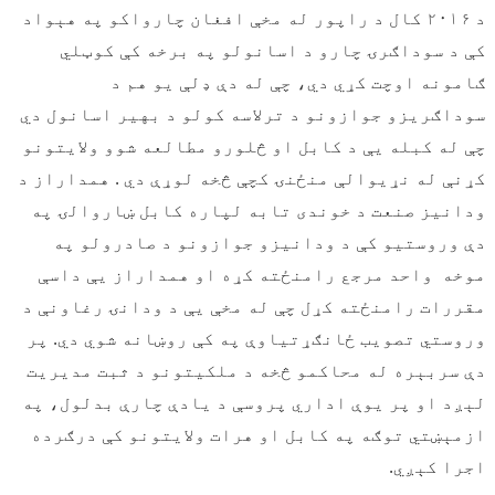
د ۲۰۱۶ کال د راپور له مخې افغان چارواکو په هېواد
کې د سوداګرۍ چارو د اسانولو په برخه کې کوټلي
ګامونه اوچت کړي دي، چې له دې ډلې یو هم د
سوداګریزو جوازونو د ترلاسه کولو د بهیر اسانول دي
چې له کبله یې د کابل او څلورو مطالعه شوو ولایتونو
کړنې له نړیوالې منځنۍ کچې څخه لوړې دي . همداراز د
ودانیز صنعت د خوندی تابه لپاره کابل ښاروالۍ په
دې وروستیو کې د ودانیزو جوازونو د صادرولو په
موخه واحد مرجع رامنځته کړه او همداراز یې داسې
مقررات رامنځته کړل چې له مخې یې د ودانۍ رغاونې د
وروستي تصویب ځانګړتیاوې په کې روښانه شوي دي. پر
دې سربېره له محاکمو څخه د ملکیتونو د ثبت مدیریت
لېږد او پر یوې اداري پروسې د یادې چارې بدلول، په
ازمېښتي توګه په کابل او هرات ولایتونو کې درګرده
اجرا کېږي.