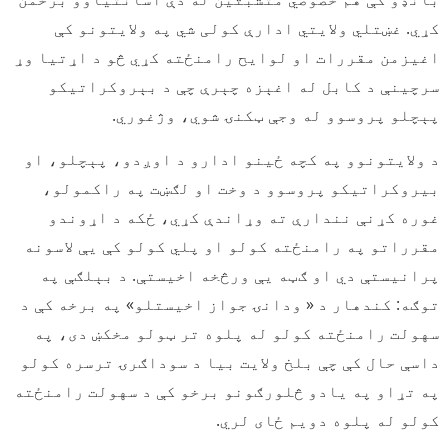
کړي. غښتلي ولایتي ادارې کولی شي په ولایتونو کې
اغیزمن مقررات او لوایح رامنځته کړي څو د اړتیا وړ
سرچینې د کابل له اغېزه چېرې چې د بېروکراتیکو
پېچلو پروسوو له وجې ټکنۍ شوي، وژغوري.
د ولایتونوو په کچه ځینو ادارو د اوږدو، پېچلو، او
بیروکراتیکو پروسوو د وخت او لګښت په راکمولو،
غوره کړنې نندارې ته وړاندې کړي، ځکه د اړوندو
مقرراتو په رامنځته کولو او پلي کولو کې یې لاسونه
پرانیستې دي او ګټه یې ورڅخه اخیستې. د بېلګې په
توګه: کندهار د « ودانۍ جواز اخیستلو» په برخه کې د
سهولت رامنځته کولو له پلوه تر ټولو مخکښ دی، په
داسې حال کې چې بلخ ولایت بیا د سوداګرۍ ترسره کولو
په تړاو په یادو څلورګونو برخو کې د سهولت رامنځته
کولو له پلوه دویم ځای لري.