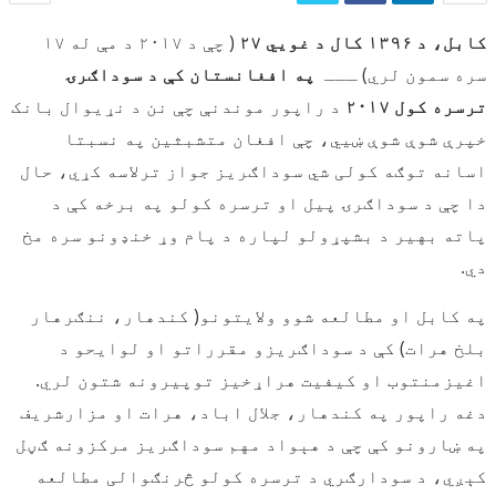
کابل، د ۱۳۹۶ کال د غویي ۲۷
( چې د ۲۰۱۷ د مې له ۱۷
سره سمون لري) ـــ
په افغانستان کې د سوداګرۍ
ترسره کول ۲۰۱۷
د راپور موندنې چې نن د نړیوال بانک
خپرې شوې شوې ښیي، چې افغان متشبثین په نسبتا
اسانه توګه کولی شي سوداګریز جواز ترلاسه کړي، حال
دا چې د سوداګرۍ پیل او ترسره کولو په برخه کې د
پاته بهیر د بشپړولو لپاره د پام وړ خنډونو سره مخ
دي.
په کابل او مطالعه شوو ولایتونو( کندهار، ننګرهار
بلخ هرات) کې د سوداګریزو مقرراتو او لوایحو د
اغیزمنتوب او کیفیت هراړخیز توپیرونه شتون لري.
دغه راپور په کندهار، جلال اباد، هرات او مزارشریف
په ښارونو کې چې د هېواد مهم سوداګریز مرکزونه ګڼل
کېږي، د سودارګري د ترسره کولو څرنګوالی مطالعه