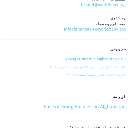
ichand@worldbank.org
په کابل
عبدالرووف ضیاء
infoafghanistan@worldbank.org
سرچینې
Doing Business in Afghanistan 2017
افغانستان کې د سوداګرۍ ترسره کول ۲۰۱۷
انجام تجارت در افغانستان ۲۰۱۷
اړوند
Ease of Doing Business in Afghanistan
د مطبوعاتي خپرونې شمیره: