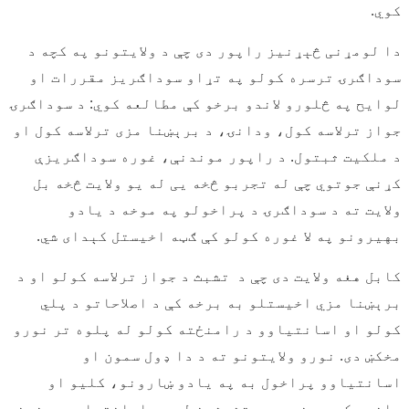
کوي.
دا لومړنی څېړنیز راپور دی چې د ولایتونو په کچه د
سوداګرۍ ترسره کولو په تړاو سوداګریز مقررات او
لوایح په څلورو لاندو برخو کې مطالعه کوي: د سوداګرۍ
جواز ترلاسه کول، ودانۍ، د برېښنا مزی ترلاسه کول او
د ملکیت ثبتول. د راپور موندنې، غوره سوداګریزې
کړنې جوتوي چې له تجربو څخه یی له یو ولایت څخه بل
ولایت ته د سوداګرۍ د پراخولو په موخه د یادو
بهیرونو په لا غوره کولو کې ګټه اخیستل کېدای شي.
کابل هغه ولایت دی چې د تشبث د جواز ترلاسه کولو او د
برېښنا مزي اخیستلو به برخه کې د اصلاحاتو د پلي
کولو او اسانتیاوو د رامنځته کولو له پلوه تر نورو
مخکښ دی. نورو ولایتونو ته د دا ډول سمون او
اسانتیاوو پراخول به په یادو ښارونو، کلیو او
بانډو کې هم خصوصي متشبثین له دې اسانتیاوو برخمن