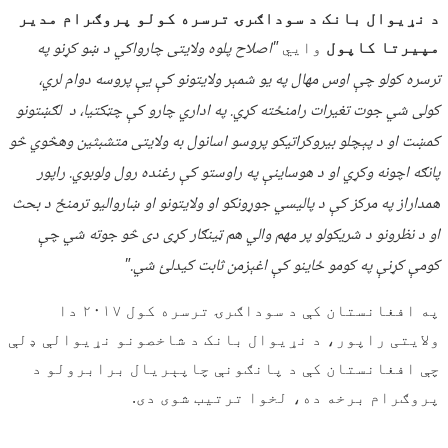
د نړیوال بانک د سوداګرۍ ترسره کولو پروګرام مدیر
مپیرتا کاپول
وایي
"اصلاح پلوه ولایتی چارواکي د ښو کړنو په
ترسره کولو چې اوس مهال په یو شمېر ولایتونو کې یې پروسه دوام لري،
کولی شي جوت تغیرات رامنځته کړي. په اداري چارو کې چټکتیا، د لګښتونو
کمښت او د پېچلو بیروکراتیکو پروسو اسانول به ولایتی متشبثین وهڅوي څو
پانګه اچونه وکړي او د هوساینې په راوستو کې رغنده رول ولوبوي. راپور
همداراز په مرکز کې د پالیسي جوړونکو او ولایتونو او ښاروالیو ترمنځ د بحث
او د نظرونو د شریکولو پر مهم والي هم ټینګار کړی دی څو جوته شي چې
کومې کړنې په کومو ځاینو کې اغېزمن ثابت کیدلئ شي."
په افغانستان کې د سوداګرۍ ترسره کول ۲۰۱۷ دا
ولایتی راپور، د نړيوال بانک د شاخصونو نړيوالې ډلې
چې افغانستان کې د پانګونې چاپېریال برابرولو د
پروګرام برخه ده، لخوا ترتیب شوی دی.