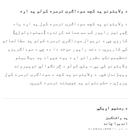
د ولایتونو په کچه سوداګرۍ ترسره کولو په اړه
د ولایتونو په کچه سوداګرۍ ترسره کول په اړه یاد
څېړنیز راپور کټ مټ هماغه کړندود (میتودولوژي)
کاروي چې د نړیوال سوداګري ترسره کولو په مطالعاتو
کې کارېږي. د دغه راپور موخه دا ده چې د سوداګریزو
تنظیمونکو مقرراتو او د یوه هېواد په بېلابېلو
ولایتونو کې یې د پلي کولو د څرنګوالي توپیرونه
وپېژندل شي. د ولایتونو په کچه د سوداګرۍ ترسره کول
پروژې د حکومتونو په غوښتنه ترسره کېږي.
د رسنیو اړیکې
په واشنګټن
اندیرا چاند
تیلفون: ۲۰۲۴۵۸۰۴۳۴