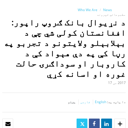
Who We Are
News
مطبوعاتي خپرونه
د نړيوال بانک ګروپ راپور:
افغانستان کولی شي چې د
بېلابېلو ولایتونو د تجربو په
رڼا کې په دې هېواد کې د
کاروبار او سوداګرۍ حالت
غوره او اسانه کړي
2017 می 17
دا پاڼه په:
English
فارسی
پښتو
SHARE
SHARE
TWEET
بریښنا لیک