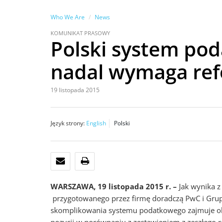
Who We Are
News
KOMUNIKAT PRASOWY
Polski system po
nadal wymaga re
19 listopada 2015
Język strony:
English
Polski
E-MAIL
DRUKUJ
WARSZAWA, 19 listopada 2015 r. –
Jak wynika z
przygotowanego przez firmę doradczą PwC i Gru
skomplikowania systemu podatkowego zajmuje obe