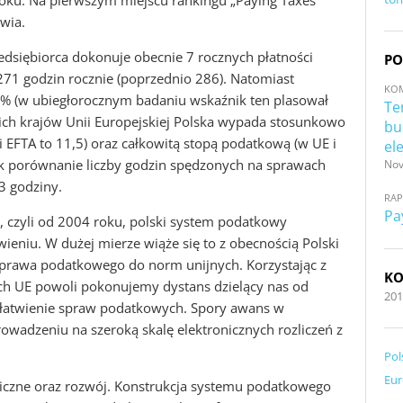
roku. Na pierwszym miejscu rankingu „Paying Taxes
iwia.
zedsiębiorca dokonuje obecnie 7 rocznych płatności
PO
271 godzin rocznie (poprzednio 286). Natomiast
KO
3% (w ubiegłorocznym badaniu wskaźnik ten plasował
Te
kich krajów Unii Europejskiej Polska wypada stosunkowo
bu
 i EFTA to 11,5) oraz całkowitą stopą podatkową (w UE i
el
ak porównanie liczby godzin spędzonych na sprawach
Nov
3 godziny.
RA
Pa
 czyli od 2004 roku, polski system podatkowy
eniu. W dużej mierze wiąże się to z obecnością Polski
a prawa podatkowego do norm unijnych. Korzystając z
KO
ch UE powoli pokonujemy dystans dzielący nas od
201
ałatwienie spraw podatkowych. Spory awans w
wadzeniu na szeroką skalę elektronicznych rozliczeń z
Pol
Eur
bliczne oraz rozwój. Konstrukcja systemu podatkowego