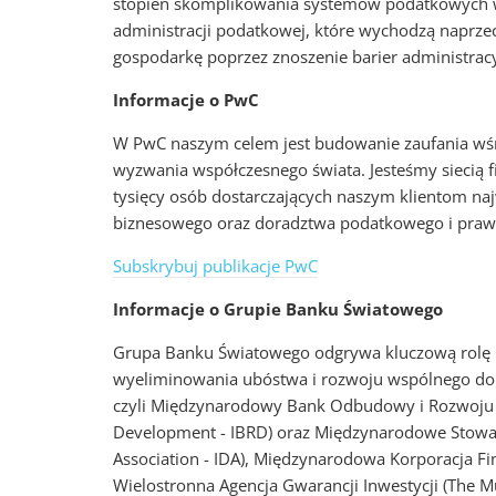
stopień skomplikowania systemów podatkowych w 
administracji podatkowej, które wychodzą naprz
gospodarkę poprzez znoszenie barier administrac
Informacje o PwC
W PwC naszym celem jest budowanie zaufania wś
wyzwania współczesnego świata. Jesteśmy siecią 
tysięcy osób dostarczających naszym klientom naj
biznesowego oraz doradztwa podatkowego i praw
Subskrybuj publikacje PwC
Informacje o Grupie Banku Światowego
Grupa Banku Światowego odgrywa kluczową rolę n
wyeliminowania ubóstwa i rozwoju wspólnego dobro
czyli Międzynarodowy Bank Odbudowy i Rozwoju (T
Development - IBRD) oraz Międzynarodowe Stowar
Association - IDA), Międzynarodowa Korporacja Fin
Wielostronna Agencja Gwarancji Inwestycji (The M