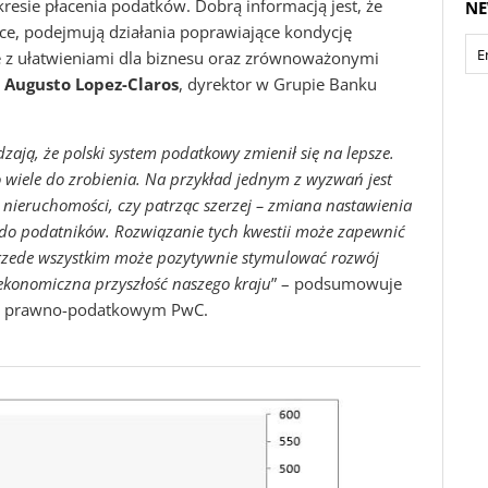
esie płacenia podatków. Dobrą informacją jest, że
NE
sce, podejmują działania poprawiające kondycję
e z ułatwieniami dla biznesu oraz zrównoważonymi
i
Augusto Lopez-Claros
, dyrektor w Grupie Banku
ają, że polski system podatkowy zmienił się na lepsze.
 wiele do zrobienia. Na przykład jednym z wyzwań jest
nieruchomości, czy patrząc szerzej – zmiana nastawienia
 do podatników. Rozwiązanie tych kwestii może zapewnić
przede wszystkim może pozytywnie stymulować rozwój
ż ekonomiczna przyszłość naszego kraju
” – podsumowuje
łem prawno-podatkowym PwC.