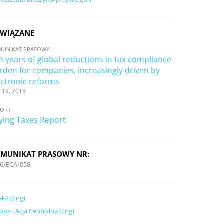
WIĄZANE
MUNIKAT PRASOWY
n years of global reductions in tax compliance
rden for companies, increasingly driven by
ectronic reforms
 19, 2015
PORT
ying Taxes Report
MUNIKAT PRASOWY NR:
6/ECA/058
ska (Eng)
opa i Azja Centralna (Eng)