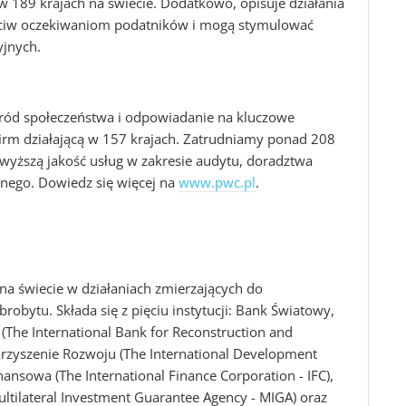
189 krajach na świecie. Dodatkowo, opisuje działania
eciw oczekiwaniom podatników i mogą stymulować
yjnych.
ród społeczeństwa i odpowiadanie na kluczowe
firm działającą w 157 krajach. Zatrudniamy ponad 208
wyższą jakość usług w zakresie audytu, doradztwa
nego. Dowiedz się więcej na
www.pwc.pl
.
a świecie w działaniach zmierzających do
bytu. Składa się z pięciu instytucji: Bank Światowy,
he International Bank for Reconstruction and
zyszenie Rozwoju (The International Development
ansowa (The International Finance Corporation - IFC),
ultilateral Investment Guarantee Agency - MIGA) oraz