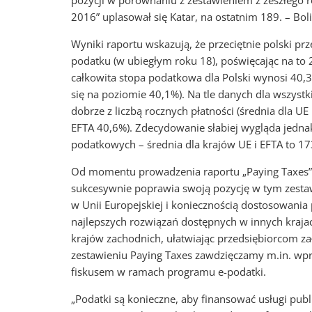
pozycji w porównaniu z zestawieniem z zeszłego 
2016” uplasował się Katar, na ostatnim 189. – Bol
Wyniki raportu wskazują, że przeciętnie polski pr
podatku (w ubiegłym roku 18), poświęcając na to 
całkowita stopa podatkowa dla Polski wynosi 40,
się na poziomie 40,1%). Na tle danych dla wszyst
dobrze z liczbą rocznych płatności (średnia dla UE
EFTA 40,6%). Zdecydowanie słabiej wygląda jedn
podatkowych – średnia dla krajów UE i EFTA to 17
Od momentu prowadzenia raportu „Paying Taxes”,
sukcesywnie poprawia swoją pozycję w tym zestawi
w Unii Europejskiej i koniecznością dostosowani
najlepszych rozwiązań dostępnych w innych kraja
krajów zachodnich, ułatwiając przedsiębiorcom z
zestawieniu Paying Taxes zawdzięczamy m.in. wpro
fiskusem w ramach programu e-podatki.
„Podatki są konieczne, aby finansować usługi pu