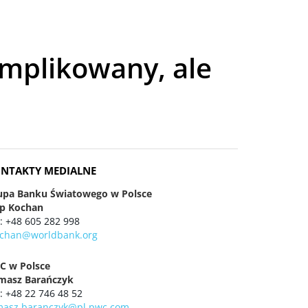
omplikowany, ale
NTAKTY MEDIALNE
upa Banku Światowego w Polsce
lip Kochan
 : +48 605 282 998
ochan@worldbank.org
C w Polsce
masz Barańczyk
 : +48 22 746 48 52
masz.baranczyk@pl.pwc.com