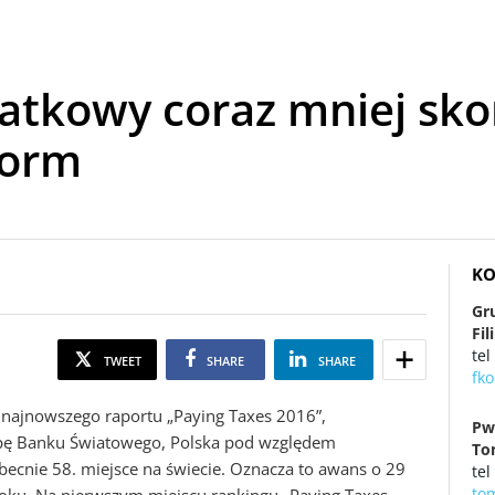
datkowy coraz mniej sk
form
KO
Gr
Fi
tel
TWEET
SHARE
SHARE
fk
 najnowszego raportu „Paying Taxes 2016”,
Pw
pę Banku Światowego, Polska pod względem
To
cnie 58. miejsce na świecie. Oznacza to awans o 29
tel
to