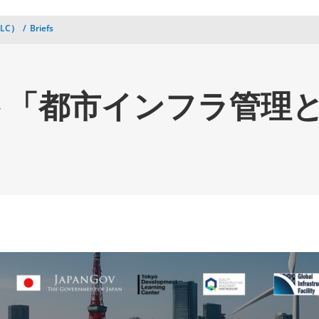
LC）
Briefs
ト「都市インフラ管理