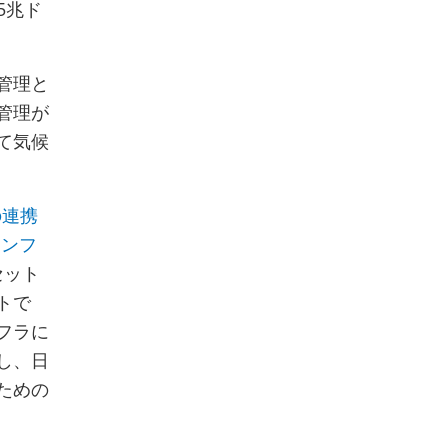
5兆ド
管理と
管理が
て気候
の連携
インフ
セット
トで
フラに
し、日
ための