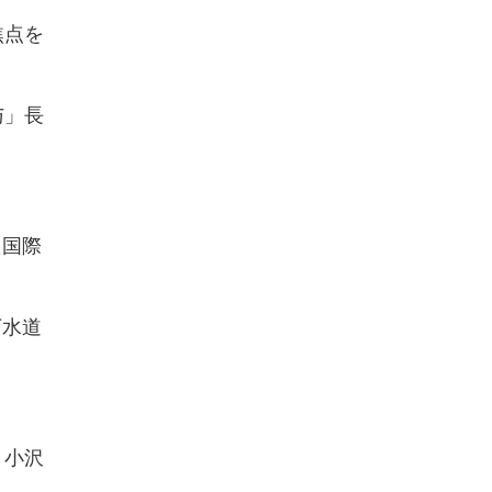
焦点を
与」長
た国際
下水道
 小沢