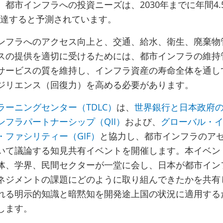
都市インフラへの投資ニーズは、2030年までに年間4.
に達すると予測されています。
ンフラへのアクセス向上と、交通、給水、衛生、廃棄物
スの提供を適切に受けるためには、都市インフラの維持
サービスの質を維持し、インフラ資産の寿命全体を通し
ジリエンス（回復力）を高める必要があります。
ーニングセンター（TDLC）
は、
世界銀行と日本政府
フラパートナーシップ（QII）
および、
グローバル・
ファシリティー（GIF）
と協力し、都市インフラのア
いて議論する知見共有イベントを開催します。本イベン
体、学界、民間セクターが一堂に会し、日本が都市イン
ネジメントの課題にどのように取り組んできたかを共有
れる明示的知識と暗黙知を開発途上国の状況に適用する
します。