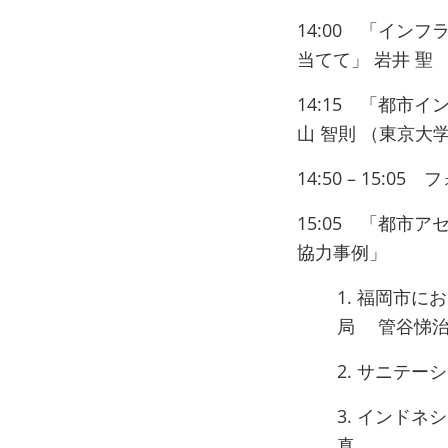
14:00 「イ
当てて」 岩井 聖
14:15 「都
山 智則 （東京大
14:50 – 15:
15:05 「都市
協力事例」
1. 福岡市
局 管谷悌
2. サニテ
3. インドネ
真