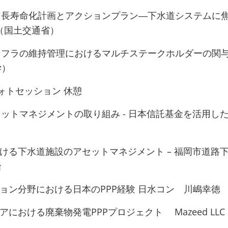
ンフラ長寿命化計画とアクションプラン―下水道システムに
 （国土交通省）
市インフラの維持管理におけるマルチステークホルダーの関
学）
05 フォトセッション 休憩
アセットマネジメントの取り組み - 日本信託基金を活用し
における下水道施設のアセットマネジメント – 福岡市道路
治
ーション分野における日本のPPP経験 日水コン 川嶋幸徳
シアにおける廃棄物発電PPPプロジェクト Mazeed LLC