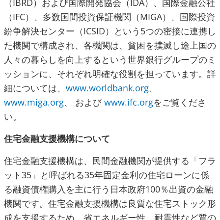
（IBRD）および国際開発協会（IDA）、国際金融公社
（IFC）、多数国間投資保証機関（MIGA）、国際投資
紛争解決センター（ICSID）という5つの密接に連携し
た機関で構成され、各機関は、貧困を撲滅し途上国の
人々の暮らしを向上するという世界銀行グループのミ
ッションに、それぞれ明確な役割を担っています。詳
細については、
www.worldbank.org
、
www.miga.org
、 および
www.ifc.org
をご覧くださ
い。
住宅金融支援機構について
住宅金融支援機構は、民間金融機関が提供する「フラ
ット35」と呼ばれる35年固定金利の住宅ローンに係
る融資債権購入を主に行う日本政府100％出資の金融
機関です。住宅金融支援機構は良質な住宅ストック形
成を支援するため、省エネルギー性、耐震性など質の