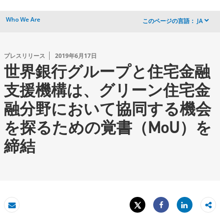
Who We Are
このページの言語：
JA
dropdown
プレスリリース
2019年6月17日
世界銀行グループと住宅金融
支援機構は、グリーン住宅金
融分野において協同する機会
を探るための覚書（MoU）を
締結
Tweet
Share
Eメール
Share