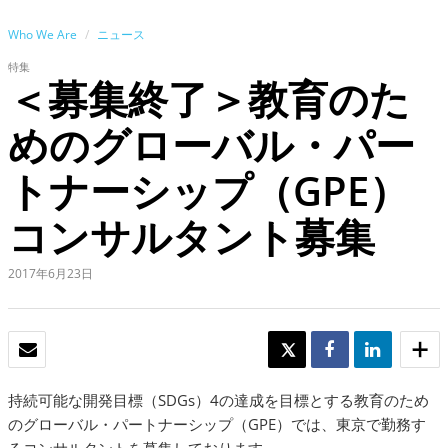
Who We Are
ニュース
特集
＜募集終了＞教育のた
めのグローバル・パー
トナーシップ（GPE）
コンサルタント募集
2017年6月23日
Eメール
TWEET
SHARE
SHARE
持続可能な開発目標（SDGs）4の達成を目標とする教育のため
のグローバル・パートナーシップ（GPE）では、東京で勤務す