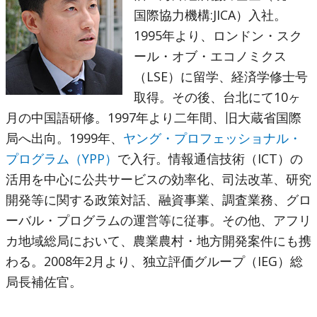
国際協力機構:JICA）入社。
1995年より、ロンドン・スク
ール・オブ・エコノミクス
（LSE）に留学、経済学修士号
取得。その後、台北にて10ヶ
月の中国語研修。1997年より二年間、旧大蔵省国際
局へ出向。1999年、
ヤング・プロフェッショナル・
プログラム（YPP）
で入行。情報通信技術（ICT）の
活用を中心に公共サービスの効率化、司法改革、研究
開発等に関する政策対話、融資事業、調査業務、グロ
ーバル・プログラムの運営等に従事。その他、アフリ
カ地域総局において、農業農村・地方開発案件にも携
わる。2008年2月より、独立評価グループ（IEG）総
局長補佐官。