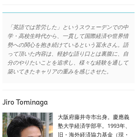
「英語では苦労した」というスウェーデンでの中
学・高校生時代から、一貫して国際経済や世界情
勢への関心を抱き続けているという冨永さん。語
って頂いた内容は、軽妙な語り口とは裏腹に、自
分のやりたいことを追求し、様々な経験を通して
築いてきたキャリアの重みを感じさせた。
Jiro Tominaga
大阪府藤井寺市出身。慶應義
塾大学経済学部卒。1993年、
旧・海外経済協力基金（現・