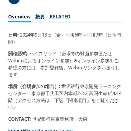
Share
Overview
概要
RELATED
日時:
2024年9月13日（金）午後6時～午後7時（日本時
間）
開催形式:
ハイブリッド（会場での対面参加または
Webexによるオンライン参加）※オンライン参加をご
希望の方には、参加登録後、Webexリンクをお送りし
ます。
場所（会場参加の場合）:
世界銀行東京開発ラーニング
センター 東京都千代田区内幸町2-2-2 富国生命ビル14
階（アクセス方法は、下記「関連項目」をご覧くださ
い）
CONTACT:
世界銀行東京事務所・大森
(opens
komori@worldbankgroup.org