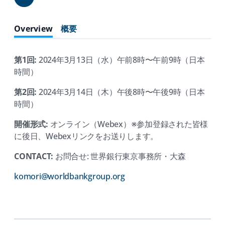
Share
Overview
概要
第1回:
2024年3月13日（水）午前8時〜午前9時（日本
時間）
第2回:
2024年3月14日（木）午後8時〜午後9時（日本
時間）
開催形式:
オンライン（Webex）※参加登録された皆様
に後日、Webexリンクをお送りします。
CONTACT:
お問合せ: 世界銀行東京事務所・大森
(opens
komori@worldbankgroup.org
in
a
new
tab)