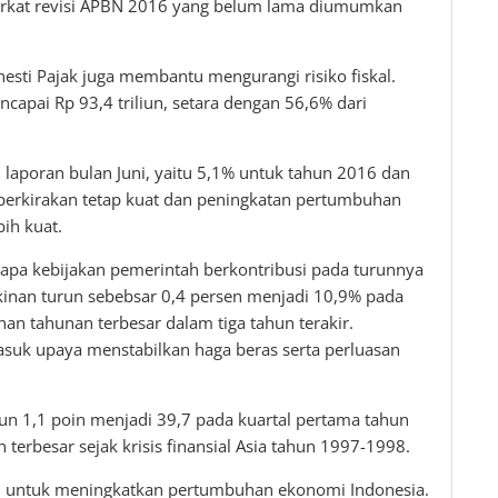
 berkat revisi APBN 2016 yang belum lama diumumkan
esti Pajak juga membantu mengurangi risiko fiskal.
capai Rp 93,4 triliun, setara dengan 56,6% dari
aporan bulan Juni, yaitu 5,1% untuk tahun 2016 dan
perkirakan tetap kuat dan peningkatan pertumbuhan
ih kuat.
pa kebijakan pemerintah berkontribusi pada turunnya
skinan turun sebebsar 0,4 persen menjadi 10,9% pada
an tahunan terbesar dalam tiga tahun terakir.
asuk upaya menstabilkan haga beras serta perluasan
un 1,1 poin menjadi 39,7 pada kuartal pertama tahun
terbesar sejak krisis finansial Asia tahun 1997-1998.
n untuk meningkatkan pertumbuhan ekonomi Indonesia.