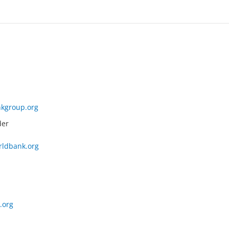
kgroup.org
der
ldbank.org
.org