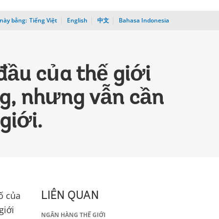
này bằng:
_
Tiếng Việt
English
中文
Bahasa Indonesia
đầu của thế giới
g, nhưng vẫn cần
giới.
ố của
LIÊN QUAN
giới
NGÂN HÀNG THẾ GIỚI