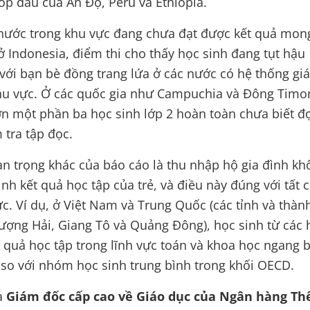
tốp đầu của Ấn Độ, Peru và Ethiopia.
 nước trong khu vực đang chưa đạt được kết quả mon
 Indonesia, điểm thi cho thấy học sinh đang tụt hậu
ới bạn bè đồng trang lứa ở các nước có hệ thống gi
hu vực. Ở các quốc gia như Campuchia và Đông Timo
ơn một phần ba học sinh lớp 2 hoàn toàn chưa biết đ
 tra tập đọc.
n trọng khác của báo cáo là thu nhập hộ gia đình kh
nh kết quả học tập của trẻ, và điều này đúng với tất 
c. Ví dụ, ở Việt Nam và Trung Quốc (các tỉnh và thàn
ợng Hải, Giang Tô và Quảng Đông), học sinh từ các 
 quả học tập trong lĩnh vực toán và khoa học ngang 
so với nhóm học sinh trung bình trong khối OECD.
a
Giám đốc cấp cao về Giáo dục của Ngân hàng Thế