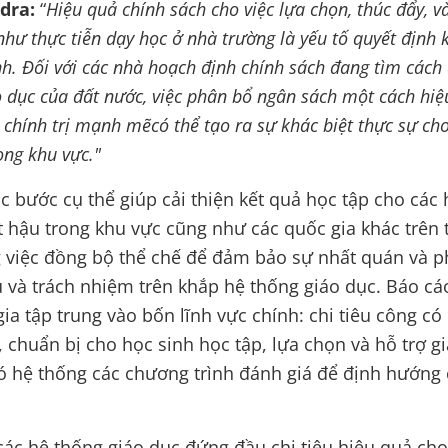
dra:
“
Hiệu quả chính sách cho việc lựa chọn, thúc đẩy, v
như thực tiễn dạy học ở nhà trường là yếu tố quyết định 
nh. Đối với các nhà hoạch định chính sách đang tìm cách 
o dục của đất nước, việc phân bổ ngân sách một cách hiệ
 chính trị mạnh mẽcó thể tạo ra sự khác biệt thực sự ch
ong khu vực."
c bước cụ thể giúp cải thiện kết quả học tập cho các 
t hậu trong khu vực cũng như các quốc gia khác trên 
g việc đồng bộ thể chế để đảm bảo sự nhất quán và 
 và trách nhiệm trên khắp hệ thống giáo dục. Báo cá
ia tập trung vào bốn lĩnh vực chính: chi tiêu công có
 chuẩn bị cho học sinh học tập, lựa chọn và hỗ trợ g
ó hệ thống các chương trình đánh giá để định hướng
các hệ thống giáo dục đứng đầu chi tiêu hiệu quả cho