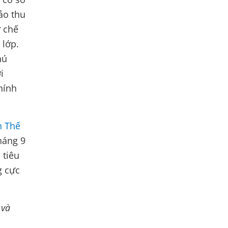
ảo thu
ơ chế
 lớp.
hú
i
hính
n Thế
háng 9
 tiêu
g cực
 và