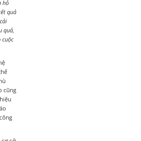
à hỗ
kết quả
cải
u quả,
o cuộc
hệ
thế
phù
o cũng
 hiệu
iáo
 công
 cơ sở