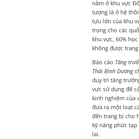
nằm ở khu vực Đôn
tượng là ở hệ thố
tựu lớn của khu v
trọng cho các quố
khu vực, 60% học 
không được trang 
Báo cáo
Tăng trưở
Thái Bình Dương
c
duy trì tăng trưởn
vực sử dụng để cả
kinh nghiệm của c
đưa ra một loạt c
đến trang bị cho 
kỹ năng phức tạp
lai.