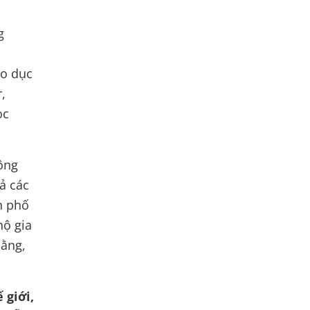
g
áo dục
r,
ọc
ông
cả các
h phố
hộ gia
bằng,
 giới,