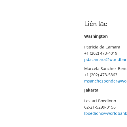
Liên lạc
Washington
Patricia da Camara
+1 (202) 473-4019
pdacamara@worldban
Marcela Sanchez-Ben
+1 (202) 473-5863
msanchezbender@wor
Jakarta
Lestari Boediono
62-21-5299-3156
lboediono@worldbank