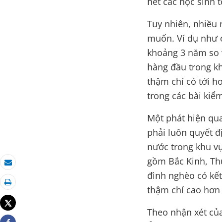
hết các học sinh 
Tuy nhiên, nhiều
muốn. Ví dụ như ở
khoảng 3 năm so v
hàng đầu trong k
thậm chí có tới h
trong các bài kiểm
Một phát hiện qua
phải luôn quyết đị
nước trong khu vự
gồm Bắc Kinh, Thư
Email
đình nghèo có kết
thậm chí cao hơn 
In
Tweet
Theo nhận xét củ