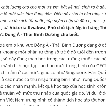
chất lượng cao cho mọi trẻ em, bất kể nơi sinh ra ở đâu
n là một việc làm đúng đắn. Điều này còn là nền tảng c
ạnh và là cách tốt nhất giúp ngăn chặn và đảo ngược sự
”, bà
Victoria Kwakwa, Phó chủ tịch Ngân hàng Thế
c Đông Á - Thái Bình Dương cho biết
.
trẻ em ở khu vực Đông Á - Thái Bình Dương đang ở độ
 khoảng một phần tư tổng số trẻ ở độ tuổi đến trườ
ng số này đang theo học trong các trường thuộc các h
 thành tích học tập cao hơn mức trung bình của OEC
 chỉ nằm ở các nước giàu có như Singapore, Hàn Quố
 ở các nước có thu nhập trung bình như Trung Quốc v
áo cáo nhấn mạnh, kết quả học tập của học sinh khô
 lệ thuận với mức thu nhập của quốc gia đó. Ví dụ, ở đ
inh Việt Nam trung bình có thành tích học tập tốt hơ