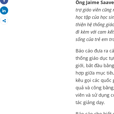
Ông Jaime Saave
Share
trợ giáo viên cũng 
Share
học tập của học si
thiện hệ thống giá
đi kèm với cam kết
sống của trẻ em tr
Báo cáo đưa ra cá
thống giáo dục tụ
giới, bắt đầu bằn
hợp giữa mục tiêu
kêu gọi các quốc g
quả và công bằng,
viên và sử dụng c
tác giảng dạy.
Báo cáo cho biết 