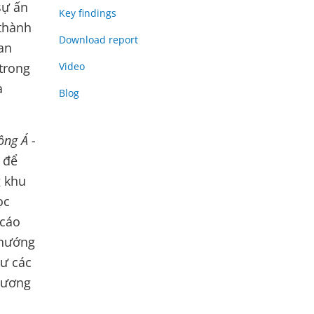
sự ấn
Key findings
 thành
Download report
an
 trong
Video
à
Blog
ông Á -
t để
g khu
ọc
 cáo
 hướng
hư các
tương