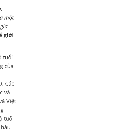
,
ủa một
 gia
 giới
 tuổi
ng của
ệ
D. Các
c và
à Việt
ng
ộ tuổi
n hầu