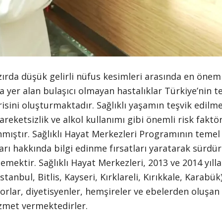
zırda düşük gelirli nüfus kesimleri arasında en önem
a yer alan bulaşıcı olmayan hastalıklar Türkiye’nin t
isini oluşturmaktadır. Sağlıklı yaşamın teşvik edilme
hareketsizlik ve alkol kullanımı gibi önemli risk faktö
mıştır. Sağlıklı Hayat Merkezleri Programının temel 
ı hakkında bilgi edinme fırsatları yaratarak sürdürü
klemektir. Sağlıklı Hayat Merkezleri, 2013 ve 2014 yıll
stanbul, Bitlis, Kayseri, Kırklareli, Kırıkkale, Karabük
orlar, diyetisyenler, hemşireler ve ebelerden oluşan ç
izmet vermektedirler.