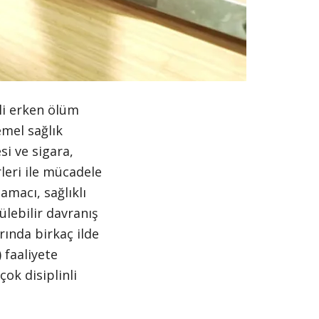
0:00 / 1:20
li erken ölüm
emel sağlık
si ve sigara,
rleri ile mücadele
amacı, sağlıklı
lebilir davranış
arında birkaç ilde
) faaliyete
ok disiplinli