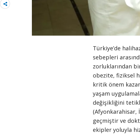
Share
more
Türkiye’de haliha
sebepleri arasınd
zorluklarından bir
obezite, fiziksel 
kritik önem kazan
yaşam uygulamalar
değişikliğini teti
(Afyonkarahisar, İ
geçmiştir ve dokt
ekipler yoluyla h