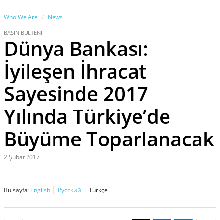
Who We Are
News
BASIN BÜLTENİ
Dünya Bankası:
İyileşen İhracat
Sayesinde 2017
Yılında Türkiye’de
Büyüme Toparlanacak
2 Şubat 2017
Bu sayfa:
English
Русский
Türkçe