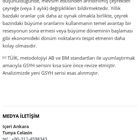
düşünüldüğünde, mevsim etkisinden arındırılmış çeyrekten
çeyreğe (veya 3 aylık) değişiklikleri bildirmektedir. Yıllık
bazdaki oranlar çok daha az oynak olmakla birlikte, çeyrek
bazındaki büyüme oranlarını kullanmanın temel avantajı bir
resesyonun sona ermesi veya büyüme döneminin başlaması
gibi ekonomideki dönüm noktalarını tespit etmenin daha
kolay olmasıdır.
TÜİK, metodolojiyi AB ve BM standartları ile uyumlaştırmak
[ii]
amacıyla GSYH serisini kısa süre önce revize etmiştir.
Analizimizde yeni GSYH serisi esas alınmıştır.
MEDYA İLETIŞIM
Içeri Ankara
Tunya Celasin
tel : +90-312-4598343