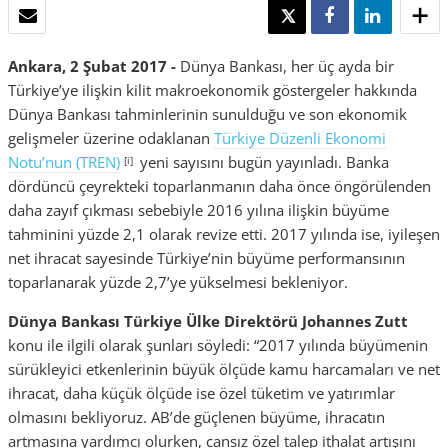
E-POSTA
TWEET
SHARE
SHARE
Ankara, 2 Şubat 2017 -
Dünya Bankası, her üç ayda bir
Türkiye’ye ilişkin kilit makroekonomik göstergeler hakkında
Dünya Bankası tahminlerinin sunulduğu ve son ekonomik
gelişmeler üzerine odaklanan
Türkiye Düzenli Ekonomi
Notu’nun (TREN)
yeni sayısını bugün yayınladı. Banka
[i]
dördüncü çeyrekteki toparlanmanın daha önce öngörülenden
daha zayıf çıkması sebebiyle 2016 yılına ilişkin büyüme
tahminini yüzde 2,1 olarak revize etti. 2017 yılında ise, iyileşen
net ihracat sayesinde Türkiye’nin büyüme performansının
toparlanarak yüzde 2,7’ye yükselmesi bekleniyor.
Dünya Bankası Türkiye Ülke Direktörü Johannes Zutt
konu ile ilgili olarak şunları söyledi:
“2017 yılında büyümenin
sürükleyici etkenlerinin
büyük ölçüde
kamu harcamaları ve net
ihracat, daha küçük ölçüde ise
özel tüketim ve yatırımlar
olmasını bekliyoruz. AB’de güçlenen büyüme, ihracatın
artmasına yardımcı olurken, cansız özel talep ithalat artışını