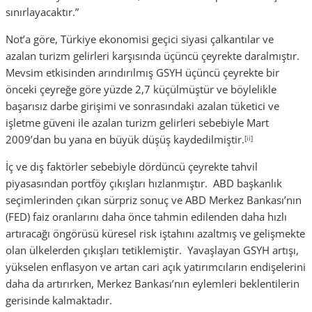
sınırlayacaktır.”
Not’a göre, Türkiye ekonomisi geçici siyasi çalkantılar ve
azalan turizm gelirleri karşısında üçüncü çeyrekte daralmıştır.
Mevsim etkisinden arındırılmış GSYH üçüncü çeyrekte bir
önceki çeyreğe göre yüzde 2,7 küçülmüştür ve böylelikle
başarısız darbe girişimi ve sonrasındaki azalan tüketici ve
işletme güveni ile azalan turizm gelirleri sebebiyle Mart
2009’dan bu yana en büyük düşüş kaydedilmiştir.
[ii]
İç ve dış faktörler sebebiyle dördüncü çeyrekte tahvil
piyasasından portföy çıkışları hızlanmıştır.
ABD başkanlık
seçimlerinden çıkan sürpriz sonuç
ve ABD Merkez Bankası’nın
(FED) faiz oranlarını daha önce tahmin edilenden daha hızlı
artıracağı öngörüsü küresel risk iştahını azaltmış ve gelişmekte
olan ülkelerden çıkışları tetiklemiştir. Yavaşlayan GSYH artışı,
yükselen enflasyon ve artan cari açık yatırımcıların endişelerini
daha da artırırken, Merkez Bankası’nın eylemleri beklentilerin
gerisinde kalmaktadır.