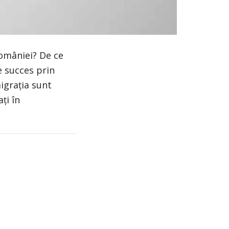
0:00 / 2:11
României? De ce
e succes prin
igrația sunt
ți în