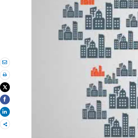
Share
more