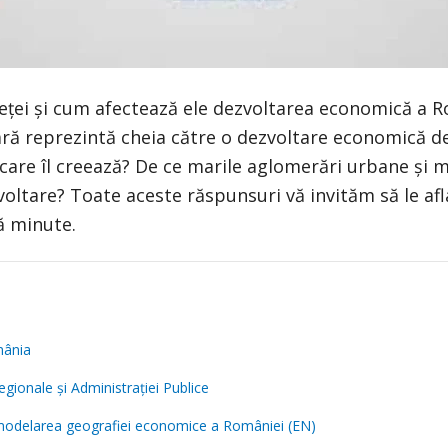
ieței și cum afectează ele dezvoltarea economică a 
ră reprezintă cheia către o dezvoltare economică d
 care îl creează? De ce marile aglomerări urbane și m
voltare? Toate aceste răspunsuri vă invităm să le afla
ă minute.
mânia
egionale şi Administraţiei Publice
modelarea geografiei economice a României (EN)