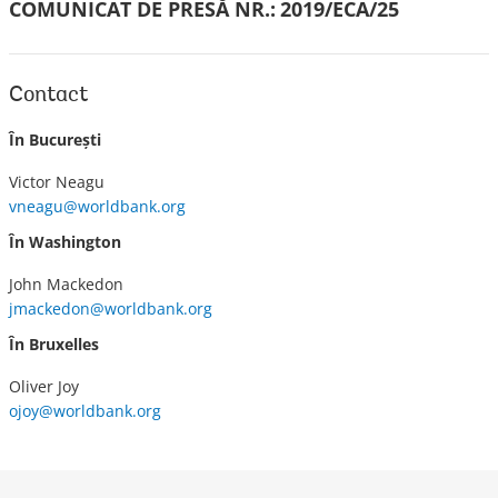
COMUNICAT DE PRESĂ NR.:
2019/ECA/25
Contact
În Bucureşti
Victor Neagu
vneagu@worldbank.org
În Washington
John Mackedon
jmackedon@worldbank.org
În Bruxelles
Oliver Joy
ojoy@worldbank.org