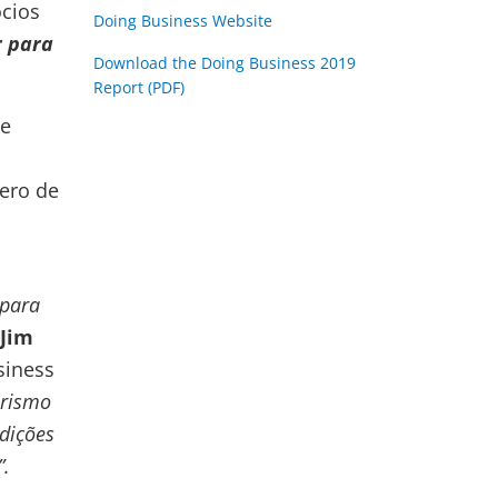
ócios
Doing Business Website
r para
Download the Doing Business 2019
Report (PDF)
 e
ero de
 para
 Jim
siness
orismo
dições
”.