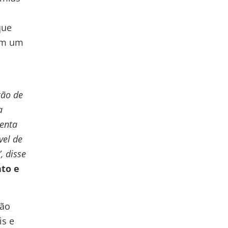
que
em um
ção de
a
enta
vel de
, disse
to e
ção
is e