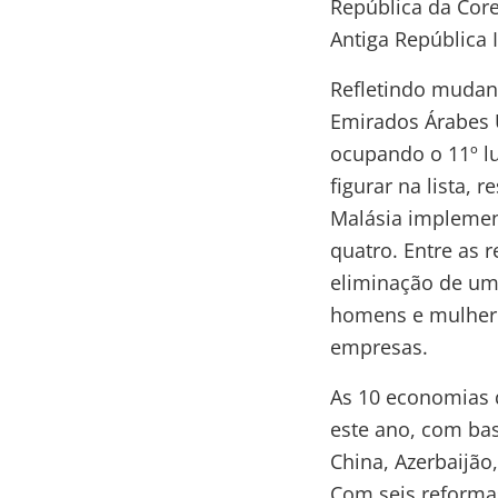
República da Core
Antiga República 
Refletindo mudan
Emirados Árabes U
ocupando o 11º lu
figurar na lista, 
Malásia implement
quatro. Entre as 
eliminação de uma
homens e mulhere
empresas.
As 10 economias 
este ano, com bas
China, Azerbaijão
Com seis reformas