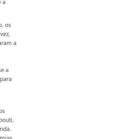
e a
, os
vez,
taram a
se a
 para
os
bouti,
anda.
omias