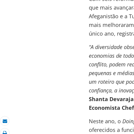
que mais avançar
Afeganistão e a T
mais melhoraram
único ano, regist
“A diversidade ob
economias de todo
conflito, podem re
pequenas e médias
um roteiro que pod
confiança, a inova
Shanta Devaraja
Economista Chef
Neste ano, o
Doin
Email
oferecidos a func