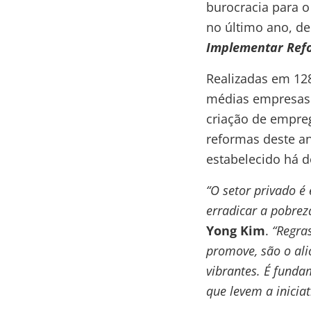
burocracia para 
no último ano, de
Implementar Ref
Realizadas em 12
médias empresas 
criação de empre
reformas deste an
estabelecido há d
“O setor privado é
erradicar a pobre
Yong Kim
.
“Regras
promove, são o al
vibrantes. É funda
que levem a inicia