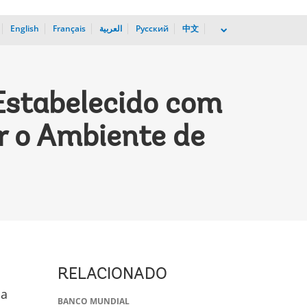
English
Français
العربية
Русский
中文
dropdown
Estabelecido com
r o Ambiente de
RELACIONADO
da
BANCO MUNDIAL