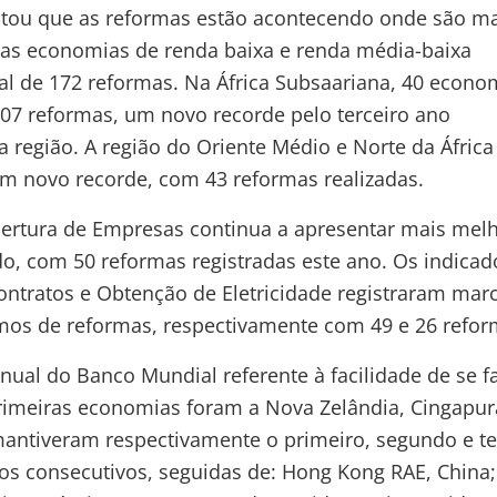
tatou que as reformas estão acontecendo onde são m
 as economias de renda baixa e renda média-baixa
al de 172 reformas. Na África Subsaariana, 40 econo
7 reformas, um novo recorde pelo terceiro ano
a região. A região do Oriente Médio e Norte da África
m novo recorde, com 43 reformas realizadas.
bertura de Empresas continua a apresentar mais melh
o, com 50 reformas registradas este ano. Os indicad
ntratos e Obtenção de Eletricidade registraram mar
rmos de reformas, respectivamente com 49 e 26 refor
anual do Banco Mundial referente à facilidade de se f
primeiras economias foram a Nova Zelândia, Cingapur
antiveram respectivamente o primeiro, segundo e te
nos consecutivos, seguidas de: Hong Kong RAE, China;