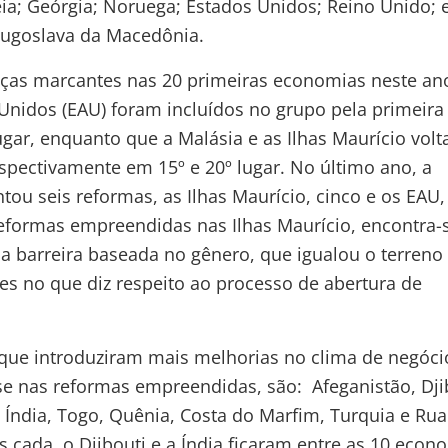
ia; Geórgia; Noruega; Estados Unidos; Reino Unido; 
Iugoslava da Macedônia.
ças marcantes nas 20 primeiras economias neste ano
nidos (EAU) foram incluídos no grupo pela primeira 
gar, enquanto que a Malásia e as Ilhas Maurício vol
respectivamente em 15º e 20º lugar. No último ano, a
ou seis reformas, as Ilhas Maurício, cinco e os EAU,
reformas empreendidas nas Ilhas Maurício, encontra-
 barreira baseada no gênero, que igualou o terreno
s no que diz respeito ao processo de abertura de
que introduziram mais melhorias no clima de negóci
e nas reformas empreendidas, são: Afeganistão, Dji
, Índia, Togo, Quênia, Costa do Marfim, Turquia e Ru
 cada, o Djibouti e a Índia ficaram entre as 10 econ