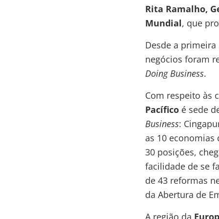
Rita Ramalho, G
Mundial
, que pro
Desde a primeira 
negócios foram r
Doing Business
.
Com respeito às c
Pacífico
é sede d
Business
: Cingapu
as 10 economias 
30 posições, cheg
facilidade de se f
de 43 reformas n
da Abertura de E
A região da
Europ