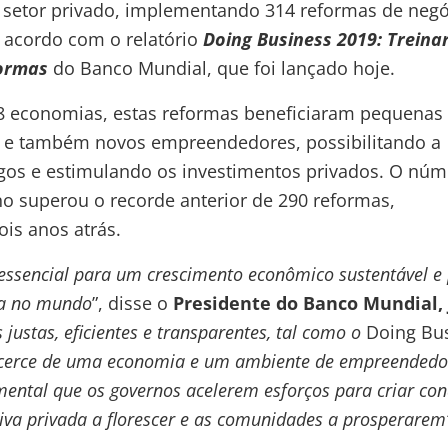
o setor privado, implementando 314 reformas de neg
 acordo com o relatório
Doing Business
2019: Treina
ormas
do Banco Mundial, que foi lançado hoje.
8 economias, estas reformas beneficiaram pequenas
e também novos empreendedores, possibilitando a
gos e estimulando os investimentos privados. O núm
o superou o recorde anterior de 290 reformas,
ois anos atrás.
 essencial para um crescimento econômico sustentável e
za no mundo
”, disse o
Presidente do Banco Mundial,
 justas, eficientes e transparentes, tal como o
Doing Bu
icerce de uma economia e um ambiente de empreended
mental que os governos acelerem esforços para criar con
tiva privada a florescer e as comunidades a prosperarem