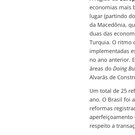
economias mais be
lugar (partindo d
da Macedônia, que
duas das economi
Turquia. O ritmo 
implementadas es
no ano anterior.
E
áreas do
Doing Bu
Alvarás de Constr
Um total de 25 re
ano. O Brasil fo
reformas registra
aperfeiçoamento d
respeito a transa