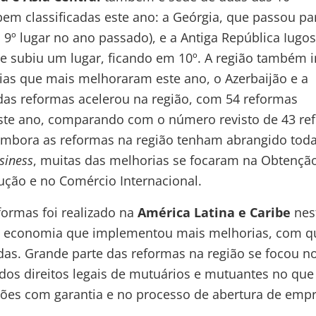
m classificadas este ano: a Geórgia, que passou par
o 9º lugar no ano passado), e a Antiga República Iugo
 subiu um lugar, ficando em 10º. A região também i
as que mais melhoraram este ano, o Azerbaijão e a
das reformas acelerou na região, com 54 reformas
te ano, comparando com o número revisto de 43 re
mbora as reformas na região tenham abrangido toda
siness
, muitas das melhorias se focaram na Obtençã
ução e no Comércio Internacional.
formas foi realizado na
América Latina e Caribe
nes
i a economia que implementou mais melhorias, com q
das.
Grande parte das reformas na região se focou n
os direitos legais de mutuários e mutuantes no que 
ções com garantia e no processo de abertura de empr