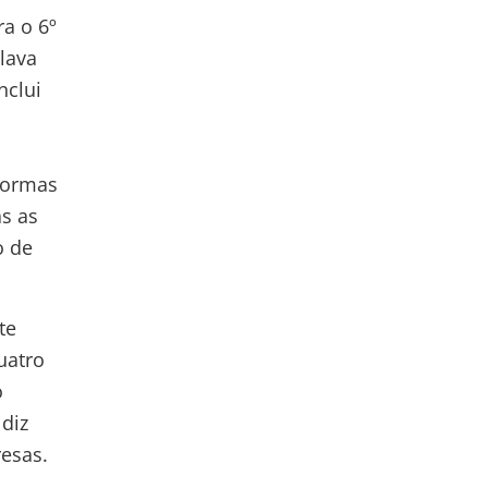
a o 6º
slava
nclui
formas
s as
o de
te
uatro
o
diz
esas.