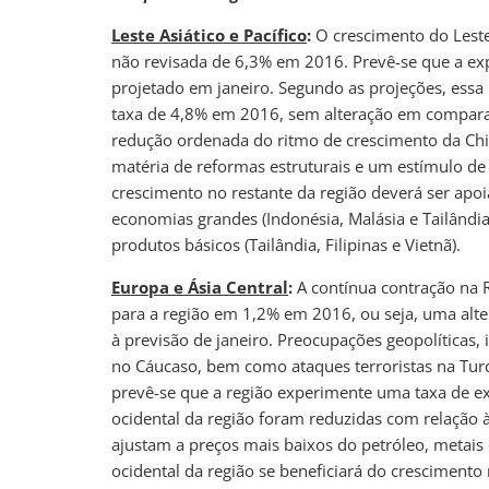
Leste Asiático e Pacífico
:
O crescimento do Leste 
não revisada de 6,3% em 2016. Prevê-se que a e
projetado em janeiro. Segundo as projeções, essa
taxa de 4,8% em 2016, sem alteração em compara
redução ordenada do ritmo de crescimento da C
matéria de reformas estruturais e um estímulo de
crescimento no restante da região deverá ser apo
economias grandes (Indonésia, Malásia e Tailândi
produtos básicos (Tailândia, Filipinas e Vietnã).
Europa e Ásia Central
:
A contínua contração na R
para a região em 1,2% em 2016, ou seja, uma alte
à previsão de janeiro. Preocupações geopolíticas, 
no Cáucaso, bem como ataques terroristas na Tur
prevê-se que a região experimente uma taxa de e
ocidental da região foram reduzidas com relação à
ajustam a preços mais baixos do petróleo, metais e
ocidental da região se beneficiará do crescimento