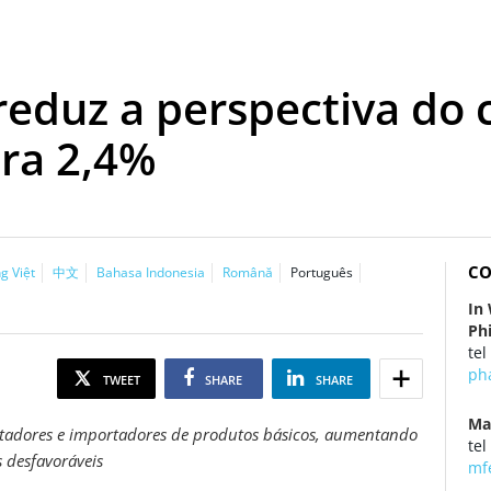
eduz a perspectiva do 
ara 2,4%
CO
g Việt
中文
Bahasa Indonesia
Română
Português
In
Ph
tel
ph
TWEET
SHARE
SHARE
Ma
rtadores e importadores de produtos básicos, aumentando
tel
s desfavoráveis
mf