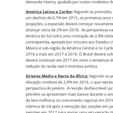
demanda interna, ajudada por custos modestos d
América Latina e Caribe
:
Segundo as previsões,
um declínio de 0,7% em 2015, os primeiros anos 
projeções, a expansão deverá começar novament
alcançar cerca de 2% em 2018. As perspectivas va
América do Sul sofra uma contração de 2,8% nes
contrapartida, apoiada por vínculos aos Estados 
México e sub-região da América Central e no Cari
2016 e mais em 2017 e 2018. O Brasil deverá so
deverá continuar em 2017 em meio a tentativas d
redução da renda real e incerteza política.
Oriente Médio e Norte da África:
Segundo as pr
elevação modesta de 2,9% em 2016, o que represe
perspectiva de janeiro. A revisão desfavorável su
petróleo se apresentam mais baixos durante o ano
da leve melhoria no crescimento regional em 2016
Islâmica do Irã após a remoção das sanções em ja
petróleo em 2017 para apoiar uma recuperação d