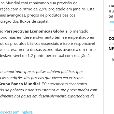
co Mundial está rebaixando sua previsão de
Em
ação com o ritmo de 2,9% projetado em janeiro. Esta
Hu
ias avançadas, preços de produtos básicos
tel
tração dos fluxos de capital.
hi
rio
Perspectivas Econômicas Globais
, o mercado
 economias em desenvolvimento têm-se empenhado em
CO
utros produtos básicos essenciais e isso é responsável
20
NE
 que o crescimento dessas economias avance a um ritmo
desfavorável de 1,2 ponto percentual com relação à
nte importante que os países adotem políticas que
 as condições das pessoas que vivem em extrema
 Grupo Banco Mundial
.
“
O crescimento econômico
ção da pobreza e por isso estamos muito preocupados com
velmente nos países em desenvolvimento exportadores de
spects (em inglês).