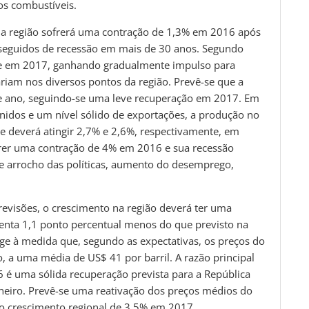
os combustíveis.
 a região sofrerá uma contração de 1,3% em 2016 após
seguidos de recessão em mais de 30 anos. Segundo
e em 2017, ganhando gradualmente impulso para
riam nos diversos pontos da região. Prevê-se que a
te ano, seguindo-se uma leve recuperação em 2017. Em
Unidos e um nível sólido de exportações, a produção no
be deverá atingir 2,7% e 2,6%, respectivamente, em
frer uma contração de 4% em 2016 e sua recessão
e arrocho das políticas, aumento do desemprego,
evisões, o crescimento na região deverá ter uma
nta 1,1 ponto percentual menos do que previsto na
rge à medida que, segundo as expectativas, os preços do
, a uma média de US$ 41 por barril. A razão principal
 é uma sólida recuperação prevista para a República
neiro. Prevê-se uma reativação dos preços médios do
o crescimento regional de 3,5% em 2017.