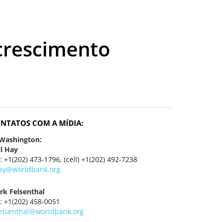
crescimento
NTATOS COM A MÍDIA:
 Washington:
il Hay
 : +1(202) 473-1796, (cell) +1(202) 492-7238
ay@worldbank.org
rk Felsenthal
 : +1(202) 458-0051
elsenthal@worldbank.org