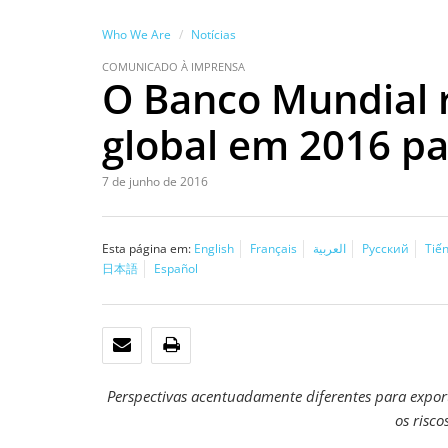
Who We Are
Notícias
COMUNICADO À IMPRENSA
O Banco Mundial r
global em 2016 p
7 de junho de 2016
Esta página em:
English
Français
العربية
Русский
Tiến
日本語
Español
EMAIL
IMPRIMIR
Perspectivas acentuadamente diferentes para expo
os risco