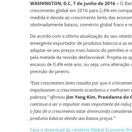
WASHINGTON, D.C, 7 de junho de 2016 –
O Ban
crescimento global em 2016 para 2,4% em compar
medida é devida ao crescimento lento das econom
obstinadamente baixos, comércio global fraco e re
De acordo com a última atualização do seu relató
emergente exportador de produtos básicos e as
adaptar-se aos preços mais baixos do petróleo e o
pela metade da revisão desfavorável. Projeta-se
escasso de 0,4% este ano, ou seja, uma alteração 
previsão de janeiro.
“Esse crescimento lento ressalta por que é criticame
impulsionem o crescimento econômico e melhorem a
pobreza,” afirmou
Jim Yong Kim, Presidente do
continua a ser o impulsor mais importante da redu
o fato de o crescimento estar diminuindo considera
produtos básicos devido aos baixos preços.”
Faça o download do relatório Global Economic Pro