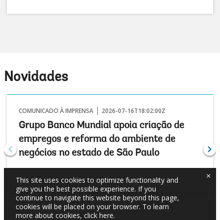
Novidades
COMUNICADO À IMPRENSA
2026-07-16T18:02:00Z
Grupo Banco Mundial apoia criação de
empregos e reforma do ambiente de
negócios no estado de São Paulo
×
This site uses cookies to optimize functionality and
give you the best possible experience. If you
continue to navigate this website beyond this page,
cookies will be placed on your browser. To learn
more about cookies,
click here
.