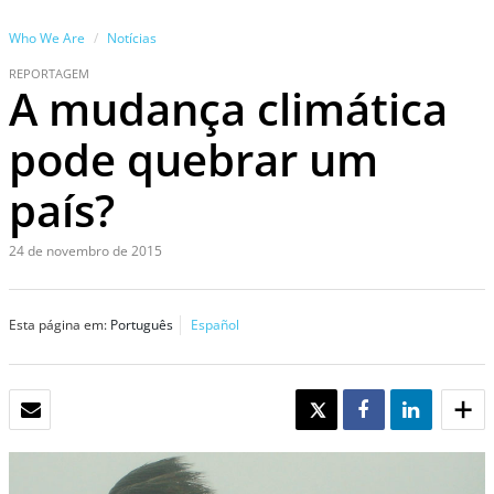
Who We Are
Notícias
REPORTAGEM
A mudança climática
pode quebrar um
país?
24 de novembro de 2015
Esta página em:
Português
Español
EMAIL
TWEET
SHARE
SHARE