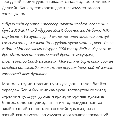
тэргүүний зорилтуудын талаарх санаа бодлоо солилцож,
Дэлхийн Банк зүгээс хэрхэн дэмжлэг үзүүлэх талаар
хэлэлцэх юм.
“Эдүгээ хоёр оронтой тоогоор илэрхийлэгдсэн өсөлтийн
дүнд 2010-2011 онд ядуурал 39,2% байснаа 29,8% болж 10%-
иар багасч, Их хуралд урьд өмнөхөөс олон эмэгтэй гишүүд
сонгогдсоноор жендерийн асуудалд чухал ахиц гарлаа. Гэсэн
хэдий ч Монгол улсын ядуурал 30% хэвээр байна. Хэрэгжиж
буй эдийн засгийн өөрчлөлтөд бүхнийг хамруулж,
тогтвортой байдлыг ханган, Монгол хүн бүрт сайн сайхан
амьдрах боломжийг олгох нь гол асуудал болж байна” хэмээн
хатагтай Кокс дурьдлаа.
Монголын эдийн засгийн урт хугацааны төлөв бат бэх
харагдаж буй ч бүхнийг хамарсан тогтвортой хөгжилд
хүрэхийн тулд уул уурхайн эрх зүйн орчныг нухацтай
болгох, орлогын удирдлагын ил тод байдлыг хангах,
эдийн засгийн олон талт хөгжлийг дэмжих, эмзэг
хэсгийнхэнд туслалцаа үзүүлэх арга хэмжээг тасралтгүй