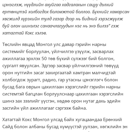
цэнэглэж, нүүдлийн ахуйгаа хадгалахын сацуу дэлхий
ертөнцтэй холбогдох боломжтой боллоо.
Бүхнийг хамарсан
хөгжилд хүрэхийн тулд газар дээр нь бидний хэрэгжүүлж
буй олон шинэлэг санаачлагуудын нэг нь энэ билээ” гэж
хатагтай Кокс хэлэв.
Төслийн явцад Монгол улс даяар гэрийн нарны
системийг борлуулан, үйлчилгээ үзүүлж, засварлах
ажиллагаа эрхлэх 50 төв бүхий сүлжээг бий болгон,
сургалт явуулсан. Эдгээр засвар үйлчилгээний төвүүд
орон нутгийн засаг захиргаатай хамтран малчидтай
холбогдож зурагт, радио, гар утасны цэнэглэгч болон
бусад бага оврын цахилгаан хэрэгслийг гэрийн нарны
системтэй багцлан борлуулснаар цахилгаан хэрэгслийн
шинэ зах зээлийг үүсгэн, хөдөө орон нутаг дахь эдийн
засгийн үйл ажиллагааг сэргээж байна.
Хатагтай Кокс Монгол улсад байх хугацаандаа Ерөнхий
Сайд болон албаны бусад хүмүүстэй уулзан, хөгжлийн эн