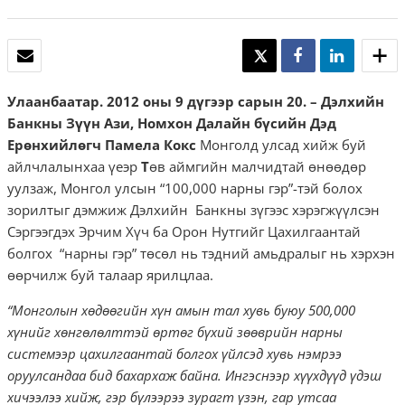
И-МЭЙЛ
TWEET
SHARE
SHARE
Улаанбаатар. 2012 оны 9 дүгээр сарын 20.
–
Дэлхийн
Банкны Зүүн Ази, Номхон Далайн бүсийн Дэд
Ерөнхийлөгч Памела Кокс
Монголд улсад хийж буй
айлчлалынхаа үеэр
Т
өв аймгийн малчидтай өнөөдөр
уулзаж, Монгол улсын “100,000 нарны гэр”-тэй болох
зорилтыг дэмжиж Дэлхийн Банкны зүгээс хэрэгжүүлсэн
Сэргээгдэх Эрчим Хүч ба Орон Нутгийг Цахилгаантай
болгох “нарны гэр” төсөл нь тэдний амьдралыг нь хэрхэн
өөрчилж буй талаар ярилцлаа.
“
Монголын хөдөөгийн хүн амын тал хувь буюу 500,000
хүнийг хөнгөлөлттэй өртөг бүхий зөөврийн нарны
системээр цахилгаантай болгох үйлсэд хувь нэмрээ
оруулсандаа бид бахархаж байна. Ингэснээр хүүхдүүд үдэш
хичээлээ хийж, гэр бүлээрээ зурагт үзэн, гар утсаа