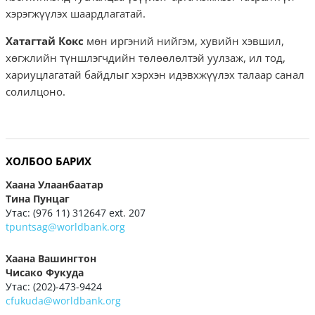
хэрэгжүүлэх шаардлагатай.
Хатагтай Кокс
мөн
иргэний нийгэм, хувийн хэвшил,
хөгжлийн түншлэгчдийн төлөөлөлтэй уулзаж, ил тод,
хариуцлагатай байдлыг хэрхэн идэвхжүүлэх талаар санал
солилцоно.
ХОЛБОО БАРИХ
Хаана Улаанбаатар
Tина Пунцаг
Утас: (976 11) 312647 ext. 207
tpuntsag@worldbank.org
Хаана Вашингтон
Чисако Фукуда
Утас: (202)-473-9424
cfukuda@worldbank.org