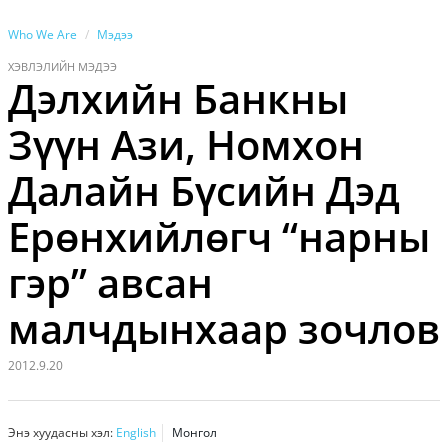
Who We Are
Мэдээ
ХЭВЛЭЛИЙН МЭДЭЭ
Дэлхийн Банкны
Зүүн Ази, Номхон
Далайн Бүсийн Дэд
Ерөнхийлөгч “нарны
гэр” авсан
малчдынхаар зочлов
2012.9.20
Энэ хуудасны хэл:
English
Монгол