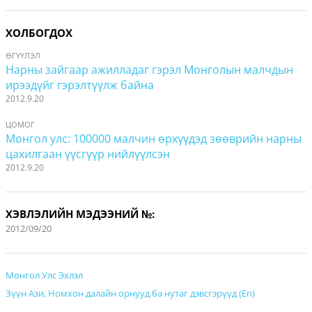
ХОЛБОГДОХ
ӨГҮҮЛЭЛ
Нарны зайгаар ажилладаг гэрэл Монголын малчдын
ирээдүйг гэрэлтүүлж байна
2012.9.20
ЦОМОГ
Монгол улс: 100000 малчин өрхүүдэд зөөврийн нарны
цахилгаан үүсгүүр нийлүүлсэн
2012.9.20
ХЭВЛЭЛИЙН МЭДЭЭНИЙ №:
2012/09/20
Монгол Улс Эхлэл
Зүүн Ази, Номхон далайн орнууд ба нутаг дэвсгэрүүд (En)