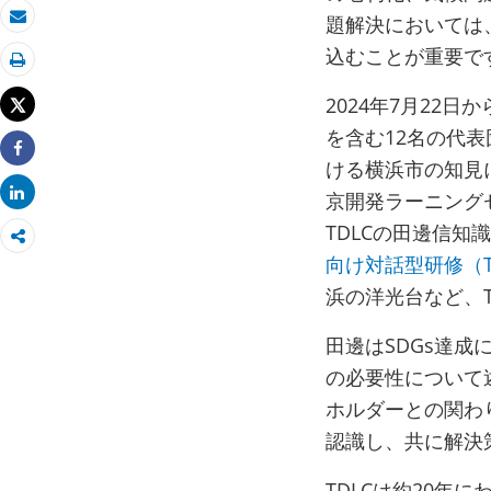
題解決においては
Eメール
込むことが重要で
印刷
2024年7月22
Tweet
を含む12名の代
ける横浜市の知見
Share
Share
京開発ラーニング
TDLCの田邊信知
向け対話型研修（T
浜の洋光台など、
田邊はSDGs達
の必要性について
ホルダーとの関わ
認識し、共に解決
TDLCは約20