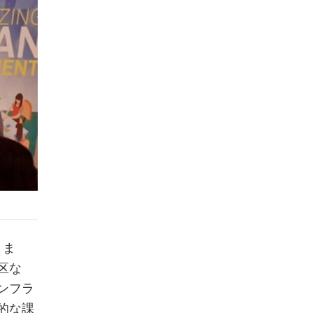
りま
区な
ンフラ
的な課