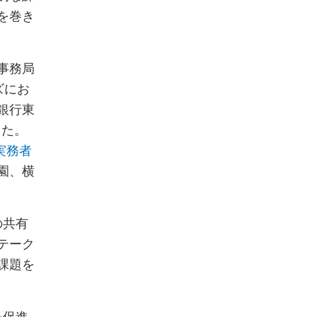
を巻き
ト事務局
ズにお
銀行東
した。
実務者
園、横
の共有
テーク
課題を
を促進