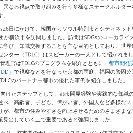
、異なる視点で取り組みを行う多様なステークホルダー
す。
日から26日にかけて、韓国からソウル特別市とシティネッ
表団が横浜市を訪問しました。訪問はSDGsのローカライ
に学び、知識交換することを主な目的としており、世界
センター（TDLC）はスピーカーの一人として招かれま
識管理官はTDLCのプログラムを紹介とともに、
都市開発
DD）
で視察などを行なった京都の雨庭、福岡の警固公
TDLCのパートナー都市の優れた事例を紹介しました。
成に向けたステップとして、都市開発経験や実践的な知識
述べ、高齢者、子ども、障がい者、外国人など多様なス
りが、都市の住みやすさを向上させるためのさまざまな
策見出していく上で重要であると強調しました。
年にわたり、都市間のナレッジエクスチェンジ（知識交換）