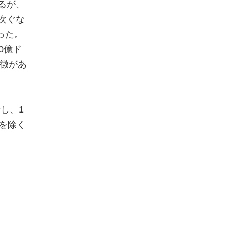
るが、
次ぐな
った。
0
億ド
徴があ
少し、
1
を除く