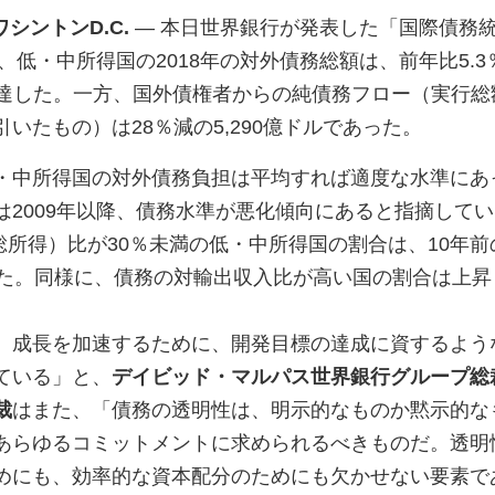
ワシントン
D.C.
—
本日世界銀行が発表した「国際債務
、低・中所得国の
2018
年の対外債務総額は、前年比
5.3
達した。一方、国外債権者からの純債務フロー（実行総
引いたもの）は
28
％減の
5,290
億ドルであった。
・中所得国の対外債務負担は平均すれば適度な水準にあ
は
2009
年以降、債務水準が悪化傾向にあると指摘してい
総所得）比が
30
％未満の低・中所得国の割合は、
10
年前
た。同様に、債務の対輸出収入比が高い国の割合は上昇
、成長を加速するために、開発目標の達成に資するよう
ている」と、
デイビッド・マルパス世界銀行グループ総
裁
はまた、「債務の透明性は、明示的なものか黙示的な
あらゆるコミットメントに求められるべきものだ。透明
めにも、効率的な資本配分のためにも欠かせない要素で