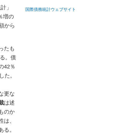
統計」
国際債務統計ウェブサイト
％増の
額から
ったも
る。債
の
42
％
した。
な更な
裁
は述
ものか
性は、
ある。