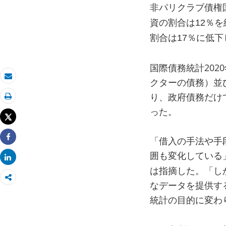
非パリクラブ債権
資の割合は
12
％を
割合は
17
％に低下
国際債務統計20
クターの債務）並
Eメール
り、政府債務だけ
印刷
った。
Tweet
「借入の手法や手
Share
囲も変化している
Share
は指摘した。「し
なデータを提供す
統計の目的に変わ