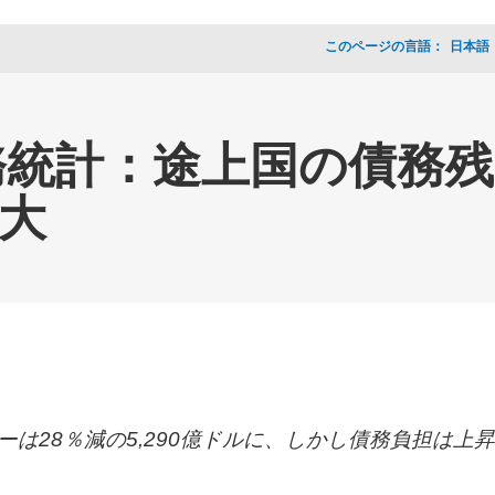
このページの言語：
_
日本語
統計：途上国の債務残高
拡大
ーは
28
％減の
5,290
億ドルに、しかし債務負担は上