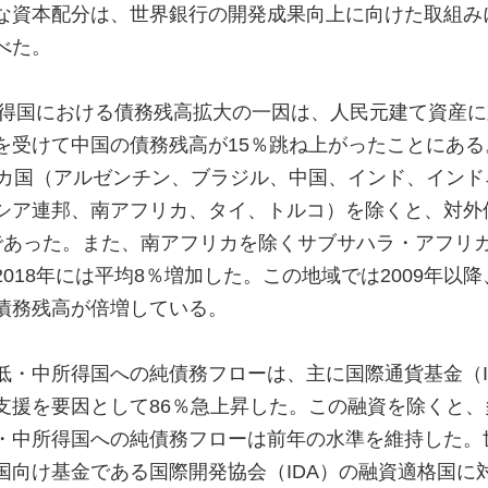
な資本配分は、世界銀行の開発成果向上に向けた取組み
べた。
得国における債務残高拡大の一因は、人民元建て資産に
を受けて中国の債務残高が
15
％跳ね上がったことにある
カ国（アルゼンチン、ブラジル、中国、インド、インド
シア連邦、南アフリカ、タイ、トルコ）を除くと、対外
であった。また、南アフリカを除くサブサハラ・アフリ
2018
年には平均
8
％増加した。この地域では
2009
年以降
債務残高が倍増している。
低・中所得国への純債務フローは、主に国際通貨基金（
支援を要因として
86
％急上昇した。この融資を除くと、
・中所得国への純債務フローは前年の水準を維持した。
国向け基金である国際開発協会（
IDA
）の融資適格国に