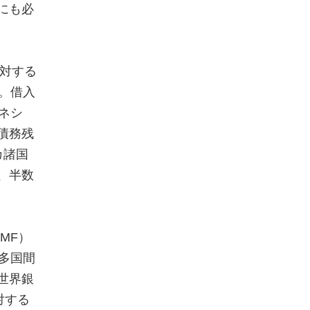
にも必
対する
。借入
ネシ
債務残
カ諸国
、半数
IMF
）
多国間
世界銀
対する