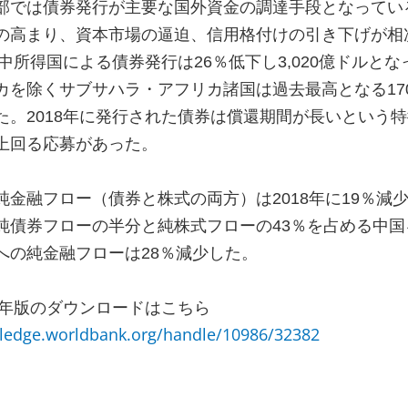
部では債券発行が主要な国外資金の調達手段となってい
の高まり、資本市場の逼迫、信用格付けの引き下げが相
中所得国による債券発行は
26
％低下し
3,020
億ドルとな
カを除くサブサハラ・アフリカ諸国は過去最高となる
17
た。
2018
年に発行された債券は償還期間が長いという特
上回る応募があった。
純金融フロー（債券と株式の両方）は
2018
年に
19
％減
純債券フローの半分と純株式フローの
43
％を占める中国
への純金融フローは
28
％減少した。
年版のダウンロードはこちら
ledge.worldbank.org/handle/10986/32382