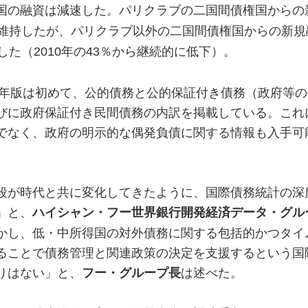
国の融資は減速した。パリクラブの二国間債権国からの
維持したが、パリクラブ以外の二国間債権国からの新規
した（
2010
年の
43
％から継続的に低下）。
20年版は初めて、公的債務と公的保証付き債務（政府等
びに政府保証付き民間債務の内訳を掲載している。これ
でなく、政府の明示的な偶発負債に関する情報も入手可
段が時代と共に変化してきたように、国際債務統計の深
」と、
ハイシャン・フー世界銀行開発経済データ・グル
かし、低・中所得国の対外債務に関する包括的かつタイ
ることで債務管理と関連政策の決定を支援するという国
りはない」と、
は述べた。
フー・グループ長