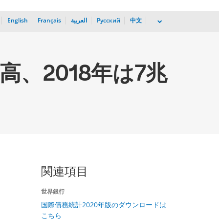
English
Français
العربية
Русский
中文
dropdown
、2018年は7兆
関連項目
世界銀行
昇
国際債務統計2020年版のダウンロードは
こちら