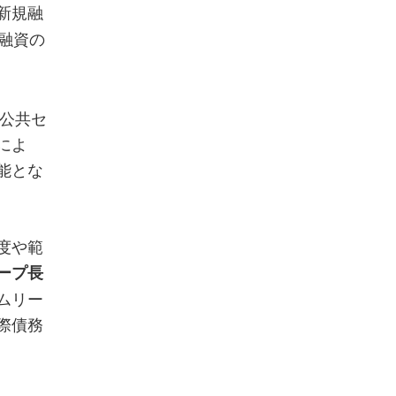
新規融
融資の
の公共セ
によ
能とな
度や範
ープ長
ムリー
際債務