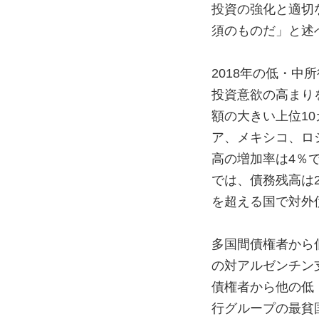
投資の強化と適切
須のものだ」と述
2018
年の低・中所
投資意欲の高まり
額の大きい上位
10
ア、メキシコ、ロ
高の増加率は
4
％
では、債務残高は
を超える国で対外
多国間債権者から
の対アルゼンチン
債権者から他の低
行グループの最貧