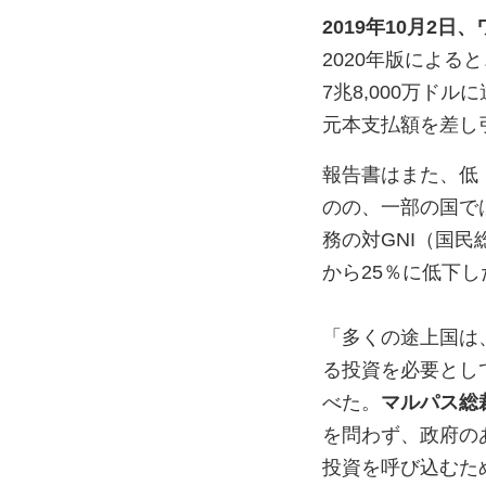
2019
年
10
月
2
日、
2020
年版によると
7
兆
8,000
万ドルに
元本支払額を差し
報告書はまた、低
のの、一部の国で
務の対
GNI
（国民
から
25
％に低下し
「多くの途上国は
る投資を必要とし
べた。
マルパス総
を問わず、政府の
投資を呼び込むた