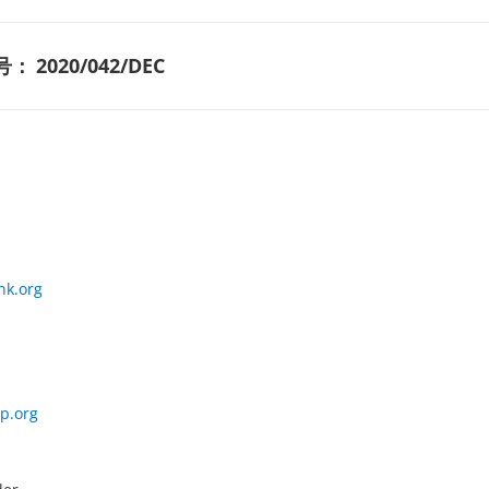
号：
2020/042/DEC
nk.org
p.org