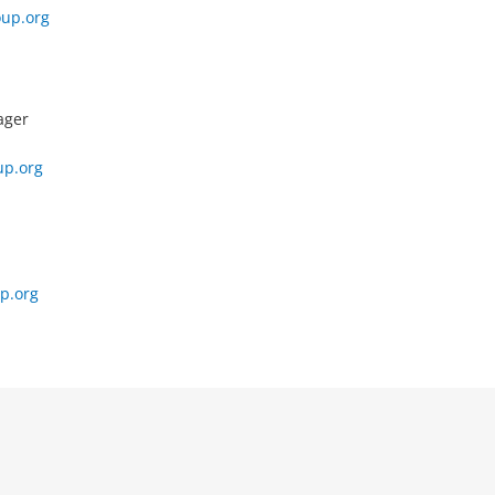
up.org
ager
up.org
p.org