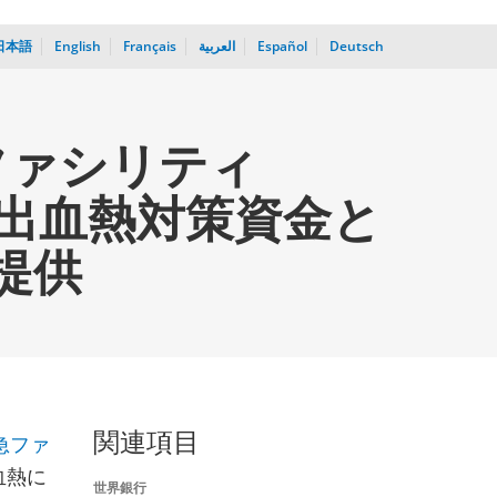
日本語
English
Français
العربية
Español
Deutsch
ファシリティ
ラ出血熱対策資金と
提供
急ファ
関連項目
血熱に
世界銀行