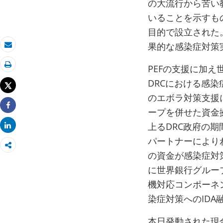
の大流行から苦い
いることを示すも
目的で設立された
果的な感染症対策
Eメール
PEFの支援に加
印刷
DRCにおける感染
Tweet
のエボラ対策支援
ープを併せた資金拠
Share
上るDRC政府の
Share
パートナーにより
の資金が感染症対
に世界銀行グルー
機対応コンポーネ
染症対策へのIDA
本日発動された現金