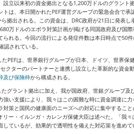
、設立以来初の資金拠出となる1,200万ドルのグラント
ントは、本日開かれたPEF運営グループの緊急会合で承
から拠出される。この資金は、DRC政府が21日に発表し
,680万ドルのエボラ対策計画が掲げる同国政府及び国
てられる。今回の流行による発症件数は本日時点で50件
が確認されている。
動したPEFは、世界銀行グループが日本、ドイツ、世界保
間セクターのパートナーと連携し設立した革新的な資金
枠及び保険枠
から構成される。
明したグラント拠出に加え、我が国政府、世銀グループ及
力強い支援により、我々はこの困難な時に資金調達に力
ラ対策と国民の健康面のニーズへの対応に集中すること
のオリー・イルンガ・カレンガ保健大臣は述べた。「我々
面しているが、効果的で透明性を備えた対応策を進めて