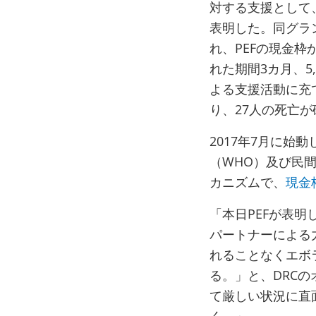
対する支援として
表明した。同グラ
れ、PEFの現金枠
れた期間3カ月、5
よる支援活動に充
り、27人の死亡
2017年7月に始
（WHO）及び民
カニズムで、
現金
「本日PEFが表
パートナーによる
れることなくエボ
る。」と、DRC
て厳しい状況に直