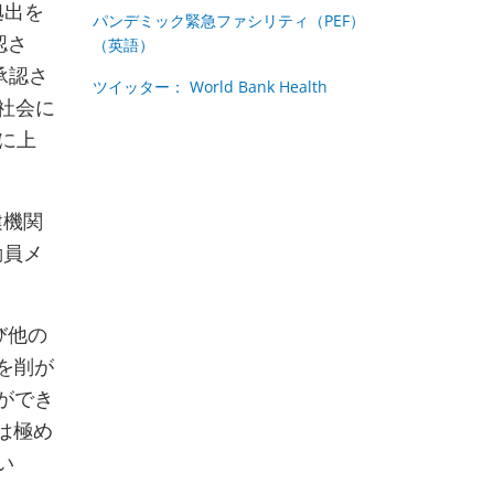
拠出を
パンデミック緊急ファシリティ（PEF）
認さ
（英語）
承認さ
ツイッター： World Bank Health
際社会に
に上
健機関
動員メ
び他の
を削が
ができ
は極め
い