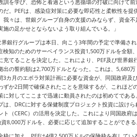
教訓を学び、恐怖と看過という悪循環の打破に向けて前
のだ。PEFは、感染症対策に必要な即応性と柔軟性を提
。我々は、世銀グループ自身の支援のみならず、資金不
実施の足かせとならないよう取り組んでいる。」
え世界銀行グループは本日、向こう3年間の予定で準備さ
症検知のためのサーベイランス投資1,500万ドルを全額
に充てることを決定した。これにより、PEF及び世界銀
出の誓約額は2,700万ドルとなった。これは、5,680
期間3カ月のエボラ対策計画に必要な資金が、同国政府及
わずか2日間で確保されたことを意味するが、これほど
策に対してここまで迅速に動員されたのは初めてである
プは、DRCに対する保健制度プロジェクト投資に設けら
ント（CERC）の活用を決定した。これにより同国政府
融資8,000万ドルを、必要に応じて追加することができる
枠に加え、PEFは4億2,500万ドルの保険枠を有してい