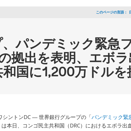
このページの言語：
_
プ、パンデミック緊急
初の拠出を表明、エボ
和国に1,200万ドルを
、ワシントンDC ― 世界銀行グループの「
パンデミック緊
」は本日、コンゴ民主共和国（DRC）におけるエボラ出