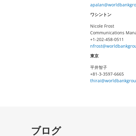
apalan@worldbankgro
ワシントン
Nicole Frost
Communications Man
+1-202-458-0511
nfrost@worldbankgro
東京
平井智子
+81-3-3597-6665
thirai@worldbankgrou
ブログ