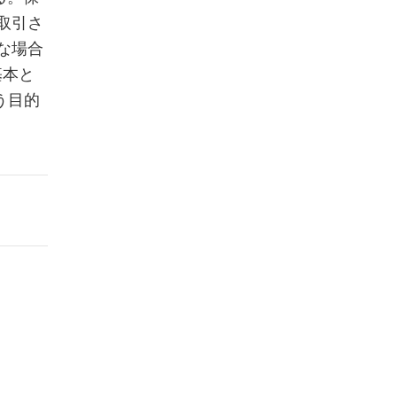
取引さ
な場合
基本と
う目的