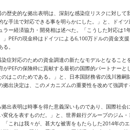
今回の歴史的な拠出表明は、深刻な感染症リスクに対して
的な手法で対応できる事を明らかにした。」と、ドイツ
ュラー経済協力・開発相は述べた。「こうした対応は1
」PEFの現金枠はドイツによる6,100万ドルの資金支
ある。
が感染症対応のための資金調達の新たなモデルとなること
府がPEFの保険枠に貢献する最初の国際的パートナーと
したのはこのためである。」と、日本国財務省の浅川雅嗣
の拠出決定は、このメカニズムの重要性を改めて強調す
よる拠出表明は時事を得た意義深いものであり、国際社会
い変化を表すものだ。」と、世界銀行グループのジム・
。「これは我々が、甚大な被害をもたらした2014年の