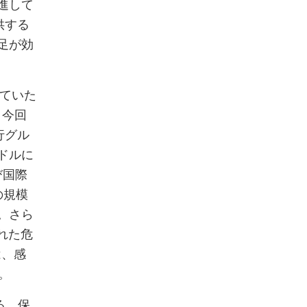
進して
供する
足が効
れていた
、今回
行グル
万ドルに
び国際
の規模
。さら
れた危
は、感
。
る。保