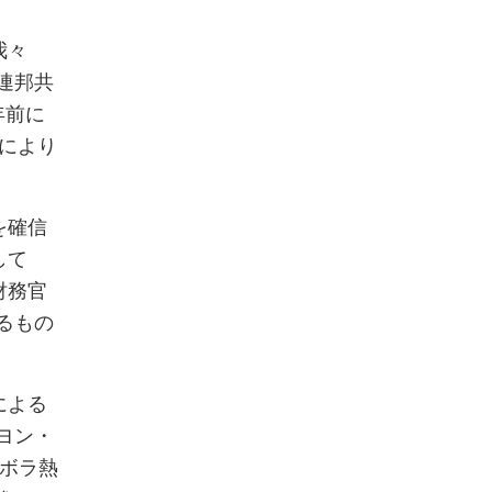
我々
連邦共
年前に
援により
を確信
して
財務官
るもの
による
ヨン・
エボラ熱