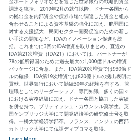
金ポートフォリオなどを通じた世界銀行の戦略的資金
調達を統括。 2019年2月の就任以降、ドナー各国から
の拠出金を内部資金や債券市場で調達した資金と組み
合わせることによる資本基盤の強化に加え、脆弱国に
対する支援拡大、民間セクター開発促進のための新し
い手法の開拓など、IDAのイノベーション促進を統
括。これまでに3回のIDA増資を取りまとめ、直近の
IDA第21次増資（IDA21）においては、パートナーが
78の低所得国のために過去最大の1,000億ドルの増資
パッケージに合意。また、IDA第20次増資では930億ド
ルの確保、IDA第19次増資では820億ドルの拠出表明に
貢献。世界銀行において勤続30年の経験を有する。管
理職としてのリーダーシップ、専門知識、多くの国々
における実務経験に加え、ドナー各国と協力した実績
を併せ持つ。ブリティッシュ・カウンシル奨学生。英
国ケンブリッジ大学にて開発経済学の研究修士号を取
得。一橋大学経済学部卒。フランス、アンジェの西部
カトリック大学にて仏語ディプロマを取得。
Learn More