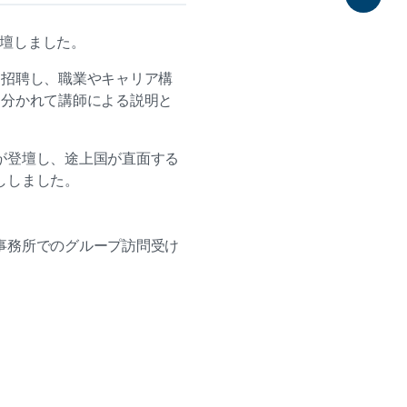
Share
壇しました。
を招聘し、職業やキャリア構
に分かれて講師による説明と
が登壇し、途上国が直面する
ししました。
事務所でのグループ訪問受け