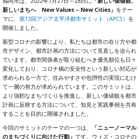
福岡市は、2022年7月27日～28日に
「新しい価値観、
新しいまちへ New Values – New Cities」
をテー
マに、
第13回アジア太平洋都市サミット（APCS）
を
開催しました。
新型コロナの影響により、私たちは都市の在り方や都
市デザイン、都市計画の方法について見直しを迫られ
ています。都市関係者が取り組むべき優先順位も日々
変化しており、コロナ禍の安全性という新しい対応が
求められる一方で、住みやすさや包摂性の実現にむけ
て一層の努力が求められています。このサミットは、
より強靭なまちづくりを推進し、新しい価値観を都市
計画に反映する方法について、知見と実践事例を共有
することを目的に開催されました。
今回のサミットのテーマの一つは、
「ニューノーマル
のまちづくりに向けた行動」
です。ウィズ・コロナの