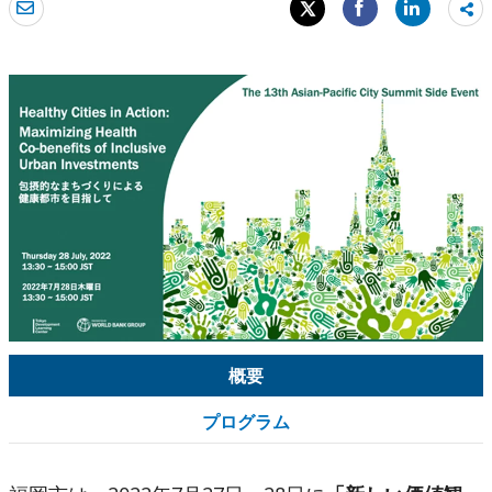
Sh
mo
概要
プログラム