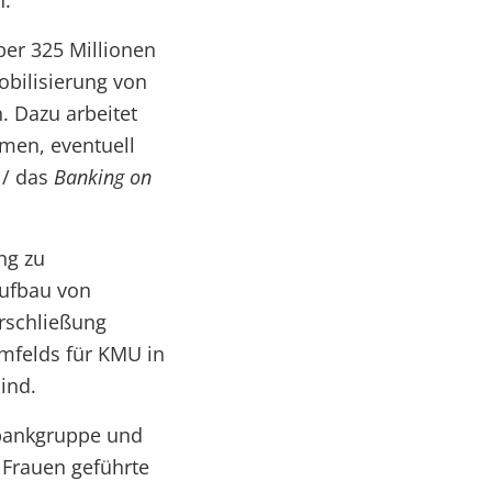
n.
ber 325 Millionen
obilisierung von
. Dazu arbeitet
men, eventuell
/ das
Banking on
ng zu
Aufbau von
rschließung
mfelds für KMU in
ind.
tbankgruppe und
 Frauen geführte