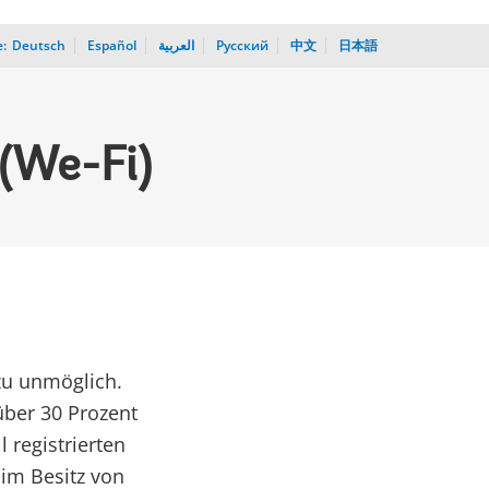
:
_
Deutsch
Español
العربية
Русский
中文
日本語
(We-Fi)
zu unmöglich.
ber 30 Prozent
l registrierten
im Besitz von