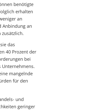
önnen benötigte
olglich erhalten
 weniger an
nd Anbindung an
zusätzlich.
 sie das
en 40 Prozent der
orderungen bei
es Unternehmens.
 eine mangelnde
ürden für den
andels- und
hkeiten geringer