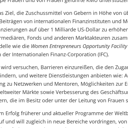
pe Frauen und von Frauen geführte KMU unterstütze
 das Ziel, die Zuschussmittel von Gebern in Höhe von ü
 Beiträgen von internationalen Finanzinstituten und M
nzierungen auf über 1 Milliarde US-Dollar zu erhöhen
termediären, Fonds und anderen Marktakteuren zusam
delle wie die
Women Entrepreneurs Opportunity Facility
er Internationalen Finanz-Corporation (IFC).
ät wird versuchen, Barrieren einzureißen, die den Zuga
indern, und weitere Dienstleistungen anbieten wie: 
ang zu Netzwerken und Mentoren, Möglichkeiten zur E
eltweiter Märkte sowie Verbesserung des Geschäftsu
rn, die im Besitz oder unter der Leitung von Frauen s
em Erfolg früherer und aktueller Programme der Wel
uf und will zugleich in neue Bereiche vordringen, von