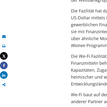
der Weltbankgrup
Die Fazilität hat
US-Dollar mittels
gewerblichen Fina
sie mit Finanzin
über ähnliche Mo
E-Mail
Women
Programm d
Drucken
Die We-Fi Fazilit
Tweet
Finanzmitteln beh
Kapazitäten, Zug
Share
Share
heimischer und w
Entwicklungslände
We-Fi baut auf d
anderer Partner a