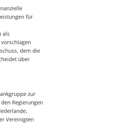
inanzielle
leistungen für
 als
r vorschlagen
usschuss, dem die
cheidet über
bankgruppe zur
n den Regierungen
iederlande,
er Vereinigten